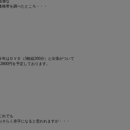
最適な
価格帯を調べたところ・・・
今年はＤＶＤ（3枚組200分）と出張がついて
12800円を予定しております。
これでも
おそらく赤字になると思われますが・・・