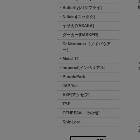
Butterfly[バタフライ]
Nittaku[ニッタク]
ヤサカ[YASAKA]
ダーカー[DARKER]
Dr.Neubauer［ノイバウア
ー］
Metal TT
Imperial[インペリアル]
PimplePark
JAP.Tec
AXF[アクセフ]
TSP
OTHER[本・その他]
SpinLord