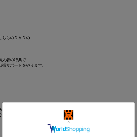
こちらのＤＶＤの
購入者の特典で
出張サポートをやります。
あなたのところに
ぐっちぃが行くという定番の人気企画です。