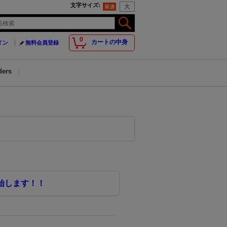
文字サイズ
:
0
カートの中身
イン
無料会員登録
ders
始します！！