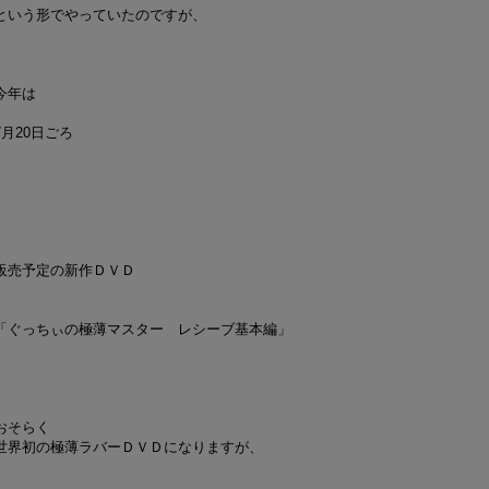
という形でやっていたのですが、
今年は
7月20日ごろ
販売予定の新作ＤＶＤ
「ぐっちぃの極薄マスター レシーブ基本編」
おそらく
世界初の極薄ラバーＤＶＤになりますが、