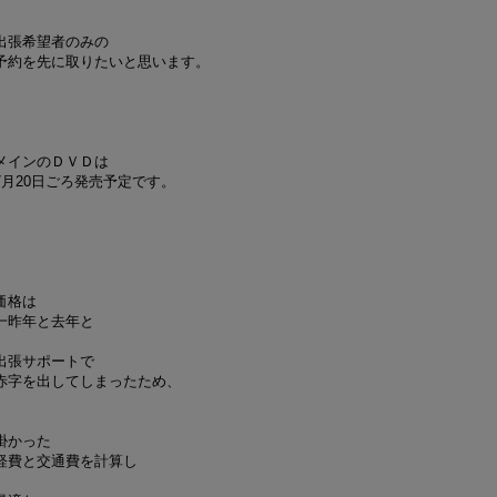
出張希望者のみの
予約を先に取りたいと思います。
メインのＤＶＤは
7月20日ごろ発売予定です。
価格は
一昨年と去年と
出張サポートで
赤字を出してしまったため、
掛かった
経費と交通費を計算し