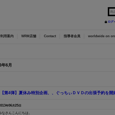
ログ
ご利用案内
WRM店舗
Contact
指導者会員
worldwide on or
13年6月
件
【第4弾】夏休み特別企画、、ぐっちぃＤＶＤの出張予約を開
2013
06
25
年
月
日
みなさんこんにちは。