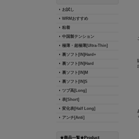
お試し
WRMおすすめ
粘着
中国製テンション
極薄・超極薄[Ultra-Thin]
裏ソフト[IN]Hard+
裏ソフト[IN]Hard
裏ソフト[IN]M
裏ソフト[IN]S
ツブ高[Long]
表[Short]
変化表[Half Long]
アンチ[Anti]
★商品一覧★Product