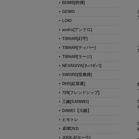
BOMB[炸弾]
GEWO
LOKI
andro[アンドロ]
TIBHAR[幻守]
TIBHAR[ティバー]
TIBHAR[ラージ]
NEVAGIVA[ネバギバ]
SWORD[世奥得]
DHS[紅双喜]
729[フレンドシップ]
三維[SANWEI]
DAWEI【大維】
ヒモトレ
卓球DVD
JOOLA[ヨーラ]