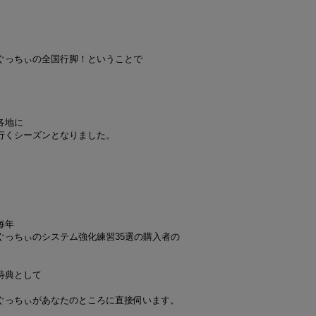
ぐっちぃの全国行脚！ということで
各地に
行くシーズンとなりました。
毎年
ぐっちぃのシステム強化練習35選の購入者の
特典として
ぐっちぃがあなたのところに直接伺います。