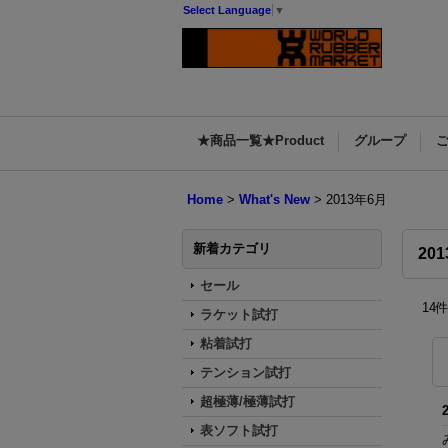
Select Language
▼
★商品一覧★Product
グループ
Home
>
What's New
>
2013年6月
新着カテゴリ
20
セール
14
ラケット試打
粘着試打
テンション試打
超極薄/極薄試打
表ソフト試打