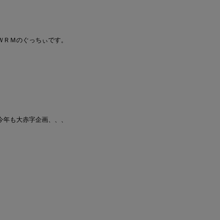
ＷＲＭのぐっちぃです。
今年も大赤字企画、、、