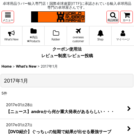
卓球用品ラバー輸入専門店！国際卓球連盟[ITTF]に承認されている輸入卓球用品
専門の卓球屋さんです。
メニュー
商品検索
カート
★商品
overseas
What's New
Rubber
Shop
マイページ
★Products
customer
クーポン使用法
レビュー制度
/
レビュー投稿
Home
>
What's New
>
2017年1月
2017年1月
5
件
2017
01
28
年
月
日
【ニュース】androから何か重大発表があるらしい・・・
2017
01
27
年
月
日
【DVD紹介】ぐっちぃの短期で結果が出せる最強サーブ