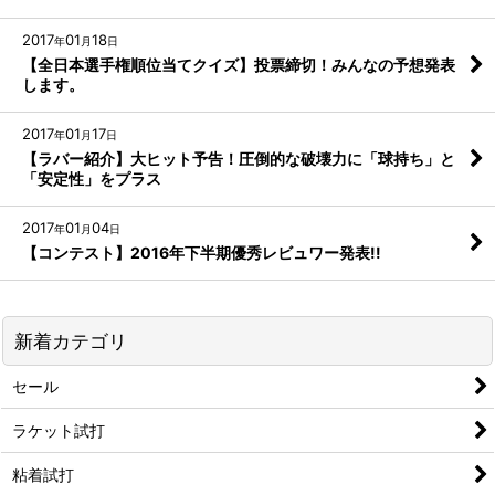
2017
01
18
年
月
日
【全日本選手権順位当てクイズ】投票締切！みんなの予想発表
します。
2017
01
17
年
月
日
【ラバー紹介】大ヒット予告！圧倒的な破壊力に「球持ち」と
「安定性」をプラス
2017
01
04
年
月
日
【コンテスト】2016年下半期優秀レビュワー発表!!
新着カテゴリ
セール
ラケット試打
粘着試打