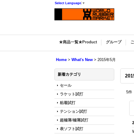
Select Language
▼
★商品一覧★Product
グループ
Home
>
What's New
>
2015年5月
新着カテゴリ
20
セール
5
件
ラケット試打
粘着試打
テンション試打
超極薄/極薄試打
表ソフト試打