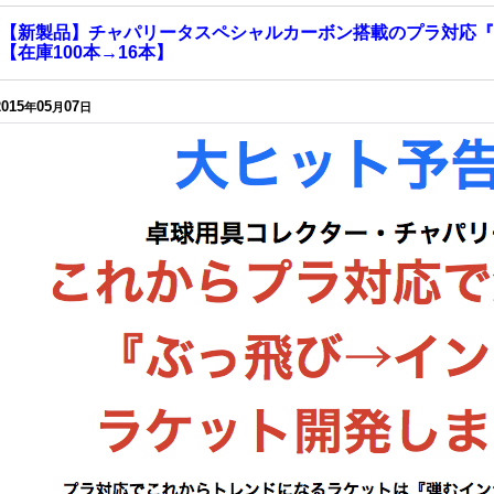
【新製品】チャパリータスペシャルカーボン搭載のプラ対応『
【在庫100本→16本】
2015
05
07
年
月
日