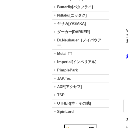
Butterfly[バタフライ]
Nittaku[ニッタク]
ヤサカ[YASAKA]
ダーカー[DARKER]
Dr.Neubauer［ノイバウア
ー］
Metal TT
Imperial[インペリアル]
PimplePark
JAP.Tec
AXF[アクセフ]
TSP
OTHER[本・その他]
SpinLord