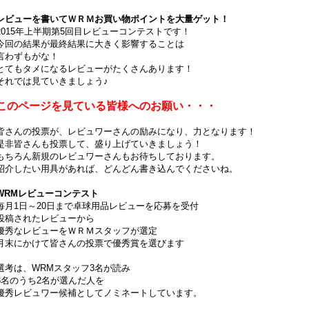
レビューを書いてＷＲＭお買い物ポイントを大量ゲット！
2015年上半期第5回目レビューコンテストです！
今回の結果が最終結果に大きく影響することは
言わずもがな！
とてもタメになるレビューがたくさんあります！
それでは見ていきましょう♪
このページを見ている皆様へのお願い・・・
皆さんの投票が、レビュワーさんの励みになり、力となります！
是非皆さんも投票して、盛り上げていきましょう！
もちろん新規のレビュワーさんもお待ちしております。
紹介したい用具があれば、どんどん書き込んでくださいね。
WRMレビューコンテスト
毎月1日～20日まで卓球用品レビューを応募を受付
投稿されたレビューから
優秀なレビューをＷＲＭスタッフが選定
月末にかけて皆さんの投票で優秀賞を選びます
選考は、WRMスタッフ3名が読み
3名のうち2名が選んだ人を
優秀レビュワー候補としてノミネートしています。