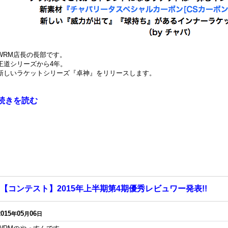
WRM店長の長部です。
王道シリーズから4年。
新しいラケットシリーズ『卓神』をリリースします。
続きを読む
【コンテスト】2015年上半期第4期優秀レビュワー発表!!
2015
05
06
年
月
日