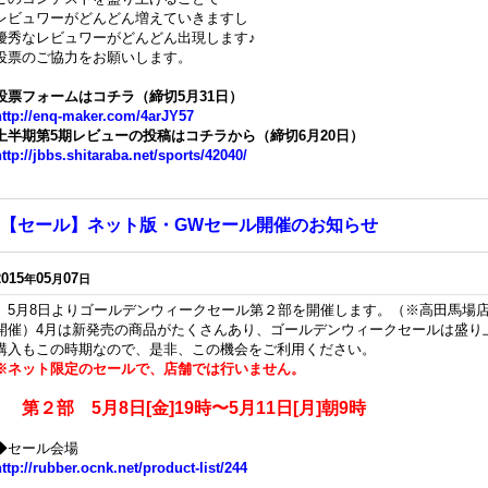
レビュワーがどんどん増えていきますし
優秀なレビュワーがどんどん出現します♪
投票のご協力をお願いします。
投票フォームはコチラ（締切5
月31日）
http://enq-maker.com/4arJY57
上半期第5
期レビューの投稿はコチラから（締切6月20日）
ttp://jbbs.shitaraba.net/sports/42040/
【セール】ネット版・GWセール開催のお知らせ
2015
05
07
年
月
日
5月8日よりゴールデンウィークセール第２部を開催します。（※高田馬場店・
開催）4月は新発売の商品がたくさんあり、ゴールデンウィークセールは盛り
購入もこの時期なので、是非、この機会をご利用ください。
※ネット限定のセールで、店舗では行いません。
第２部 5月8日[金]19時〜5月11日[月]朝9時
◆
セール会場
ttp://rubber.ocnk.net/product-list/244