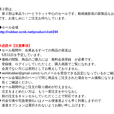
第２部は、、、
第２部は単品ラバーとラケット中心のセールです。動画撮影前の新製品もお
です。お楽しみに！ご注文お待ちしています。
◆
セール会場
ttp://rubber.ocnk.net/product-list/244
※必読※【注意事項】
▼セール期間中、在庫あるすべての商品の発送は
5月11日を予定しています。
▼価格の閲覧、商品のご購入には 無料会員登録 が必要です。
登録後、ログインしていただくと、購入画面でご覧になれます。
会員でない方には原則としてお教えしておりません。
▼worldrubber@gmail.comからのメールを受信できる設定になっているか
▼セール会場以外のページで同じ商品をご注文された場合セール価格になり
良くご確認ください。
▼セール期間中はご注文の取り纏めが行えません。
注文をまとめたい方は、もう一度注文をやりなおし
前の注文をキャンセルしていただくことで対応できます。
▼代金引換や宅急便発払いはメール便速達よりも早く到着しますので
速達オプションは選択されないようお願い申し上げます。