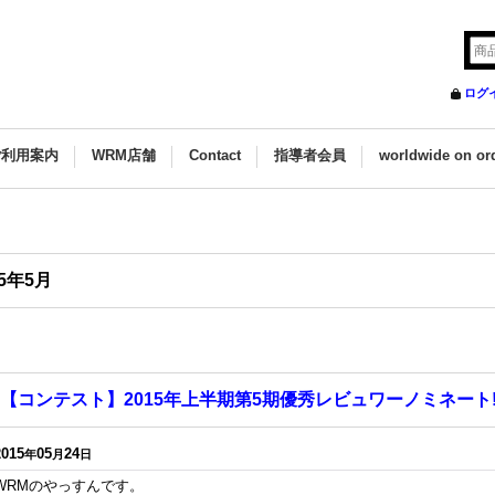
ログ
ご利用案内
WRM店舗
Contact
指導者会員
worldwide on or
15年5月
【コンテスト】2015年上半期第5期優秀レビュワーノミネート!
2015
05
24
年
月
日
WRMのやっすんです。