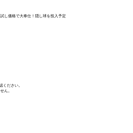
試し価格で大奉仕！隠し球を投入予定
ご確認ください。
ません。