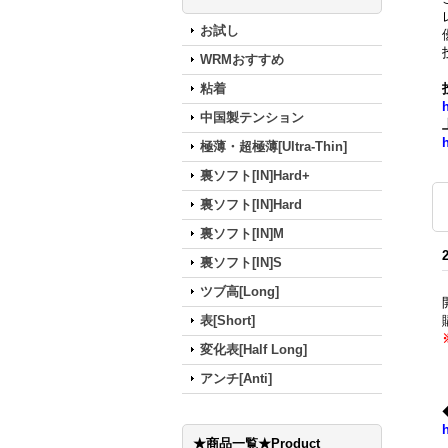
お試し
WRMおすすめ
粘着
中国製テンション
h
極薄・超極薄[Ultra-Thin]
裏ソフト[IN]Hard+
裏ソフト[IN]Hard
裏ソフト[IN]M
裏ソフト[IN]S
ツブ高[Long]
表[Short]
変化表[Half Long]
アンチ[Anti]
h
★商品一覧★Product