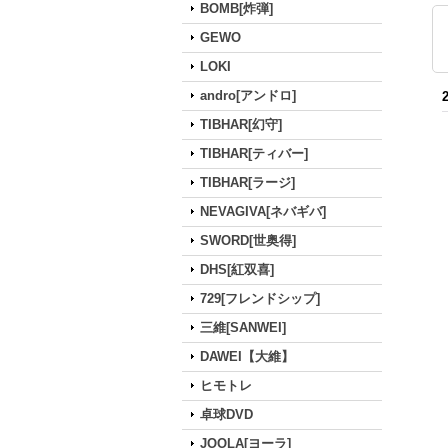
BOMB[炸弾]
GEWO
LOKI
andro[アンドロ]
TIBHAR[幻守]
TIBHAR[ティバー]
TIBHAR[ラージ]
NEVAGIVA[ネバギバ]
SWORD[世奥得]
DHS[紅双喜]
729[フレンドシップ]
三維[SANWEI]
DAWEI【大維】
ヒモトレ
卓球DVD
JOOLA[ヨーラ]