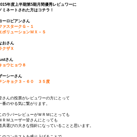
2015年度上半期第5期月間優秀レビュワーに
ノミネートされた方はコチラ！
ヨーロピアンさん
ファスタークＧ－１
エボリューションＭＸ－Ｓ
なおさん
ラクザＸ
justさん
キョウヒョウ８
ザーシーさん
テンキョク３－６０ ３５度
皆さんの投票がレビュワーの方にとって
一番のやる気に繋がります。
このラバーレビューがＷＲＭにとっても
ＷＲＭユーザー皆さんにとっても
道具選びの大きな指針になっていることと思います。
このコンテストを盛り上げることで