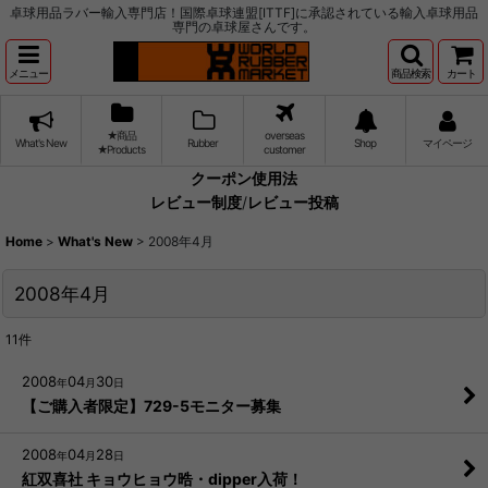
卓球用品ラバー輸入専門店！国際卓球連盟[ITTF]に承認されている輸入卓球用品
専門の卓球屋さんです。
メニュー
商品検索
カート
★商品
overseas
What's New
Rubber
Shop
マイページ
★Products
customer
クーポン使用法
レビュー制度
/
レビュー投稿
Home
>
What's New
>
2008年4月
2008年4月
11
件
2008
04
30
年
月
日
【ご購入者限定】729-5モニター募集
2008
04
28
年
月
日
紅双喜社 キョウヒョウ晧・dipper入荷！