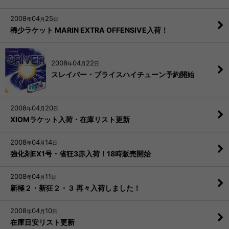
2008
04
25
年
月
日
稀少ラケット MARIN EXTRA OFFENSIVE入荷！
2008
04
22
年
月
日
スレイバー・ブライスハイチューン予約開始
2008
04
20
年
月
日
XIOMラケット入荷・在庫リスト更新
2008
04
14
年
月
日
強化剤EX1号・省狂3赤入荷！18時販売開始
2008
04
11
年
月
日
新極２・新狂２・３ 再々入荷しました！
2008
04
10
年
月
日
在庫目安リスト更新