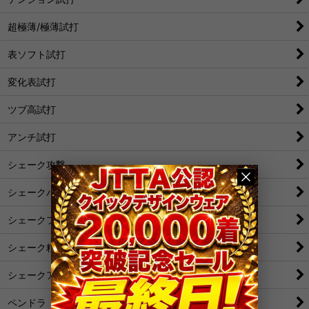
超極薄/極薄試打
表ソフト試打
変化表試打
ツブ高試打
アンチ試打
シェーク攻撃
シェークバック表
シェークフォア表
シェーク粒
シェークアンチ
ペンドラ