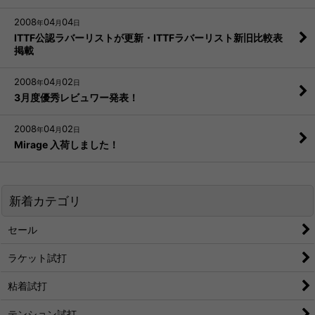
2008
04
04
年
月
日
ITTF公認ラバーリストが更新・ITTFラバーリスト新旧比較表
掲載
2008
04
02
年
月
日
3月度優秀レビュワー発表！
2008
04
02
年
月
日
Mirage 入荷しました！
新着カテゴリ
セール
ラケット試打
粘着試打
テンション試打