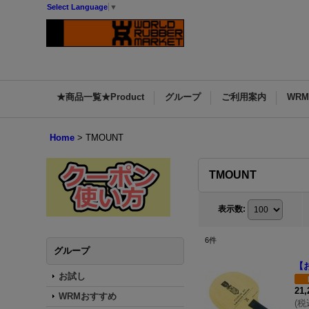
Select Language
▼
★商品一覧★Product
グループ
ご利用案内
WR
Home
>
TMOUNT
TMOUNT
表示数
:
6
件
グループ
【お
お試し
21
WRMおすすめ
(
税