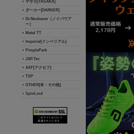
ヤサカ[YASAKA]
ダーカー[DARKER]
Dr.Neubauer［ノイバウア
ー］
Metal TT
Imperial[インペリアル]
PimplePark
JAP.Tec
AXF[アクセフ]
TSP
OTHER[本・その他]
SpinLord