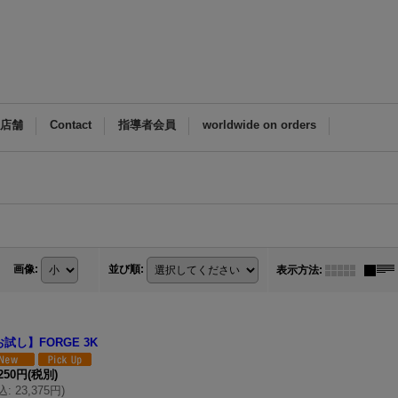
M店舗
Contact
指導者会員
worldwide on orders
画像
:
並び順
:
表示方法
:
試し】FORGE 3K
,250円
(税別)
込
:
23,375円
)