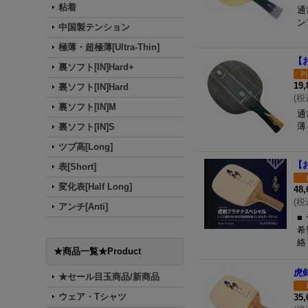
粘着
通
ン
中国製テンション
極薄・超極薄[Ultra-Thin]
【お
裏ソフト[IN]Hard+
19
裏ソフト[IN]Hard
(
税
裏ソフト[IN]M
通
薄
裏ソフト[IN]S
ツブ高[Long]
【
表[Short]
変化表[Half Long]
48
(
税
アンチ[Anti]
■
希
絡
★商品一覧★Product
虎
★セール目玉商品/新商品
ウェア・Tシャツ
35