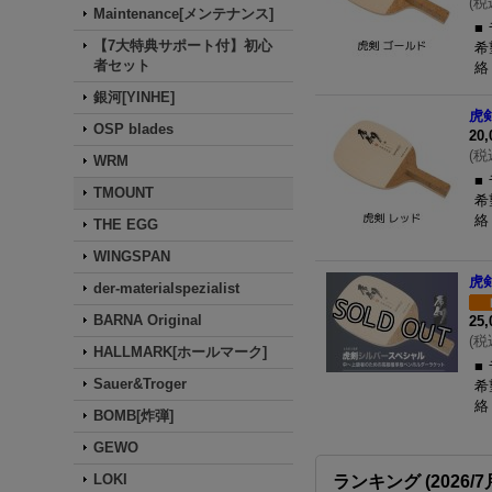
(
税
Maintenance[メンテナンス]
■
【7大特典サポート付】初心
希
者セット
絡
銀河[YINHE]
虎
OSP blades
20
(
税
WRM
■
TMOUNT
希
絡
THE EGG
WINGSPAN
虎
der-materialspezialist
BARNA Original
25
(
税
HALLMARK[ホールマーク]
■
Sauer&Troger
希
絡
BOMB[炸弾]
GEWO
LOKI
ランキング (2026/