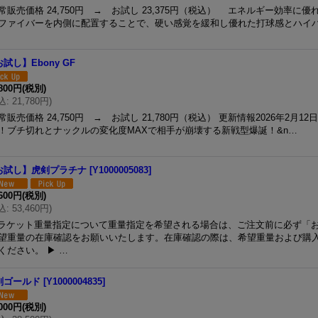
常販売価格 24,750円 → お試し 23,375円（税込） エネルギー効率に
ファイバーを内側に配置することで、硬い感覚を緩和し優れた打球感とハイ
試し】Ebony GF
,800円
(税別)
込
:
21,780円
)
常販売価格 24,750円 → お試し 21,780円（税込） 更新情報2026年2月
！ブチ切れとナックルの変化度MAXで相手が崩壊する新戦型爆誕！&n…
お試し】虎剣プラチナ
[
Y1000005083
]
,600円
(税別)
込
:
53,460円
)
 ラケット重量指定について重量指定を希望される場合は、ご注文前に必ず「
望重量の在庫確認をお願いいたします。在庫確認の際は、希望重量および購
ください。 ▶ …
剣ゴールド
[
Y1000004835
]
,000円
(税別)