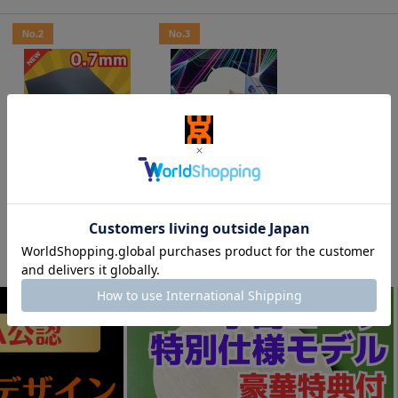
No.2
No.3
太陽Pro超極薄ブルー0.7
【お試し】Stallion
mm[Sun Pro Ultra-Thin
[
Y1000005062
]
0.7mm]WRM custom-m
17,500円
(税別)
ade
(
税込
:
19,250円
)
3,500円
(税別)
(
税込
:
3,850円
)