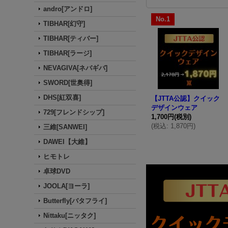
andro[アンドロ]
No.1
TIBHAR[幻守]
TIBHAR[ティバー]
TIBHAR[ラージ]
NEVAGIVA[ネバギバ]
SWORD[世奥得]
DHS[紅双喜]
【JTTA公認】クイック
デザインウェア
729[フレンドシップ]
1,700円
(税別)
(
税込
:
1,870円
)
三維[SANWEI]
DAWEI【大維】
ヒモトレ
卓球DVD
JOOLA[ヨーラ]
Butterfly[バタフライ]
Nittaku[ニッタク]