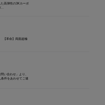
優れた高弾性の3Kカーボ
パ…
12日 【革命】両面超極
お問い合わせ」より、
入条件をあわせてご連