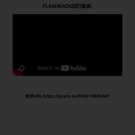
FLASHBACK試打動画
動画URL:https://youtu.be/FkQP-MH5dAY