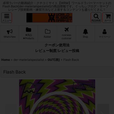
卓球ラバーの動画紹介・クチコミサイト【WRM】ワールドラバーマーケットの
Flash Back[der-materialspezialist]の商品情報です。ぐっちぃブログ・サーブ・
レシーブ技術動画・練習方法など上達するコンテンツも盛りだくさん！
メニュー
商品検索
カート
★商品
overseas
What's New
Rubber
Shop
マイページ
★Products
customer
クーポン使用法
レビュー制度
/
レビュー投稿
Home
>
der-materialspezialist
>
OUT[表]
>
Flash Back
Flash Back