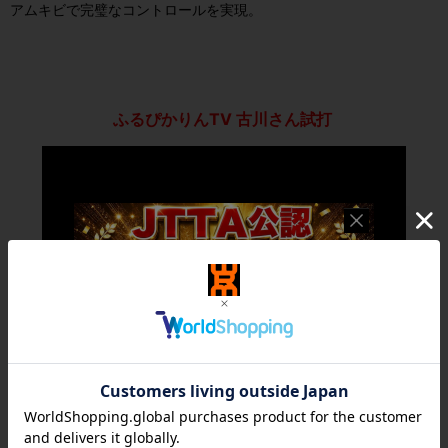
アムキビで完璧なコントロールを実現。
ふるぴかりんTV 古川さん試打
動画URL:https://youtu.be/ueY3pq76_S4