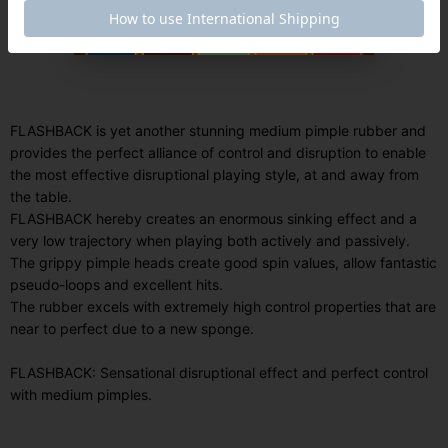
FLASHBACK is yet another stunning medium pimple rubber and
provides the perfect alliance of control and disruption to enable
the most effective disruptional playing style, at and away from
the table.
FLASHBACK hereby creates an enormous sinking effect and a
very low trajectory when playing both actively and passively.
The grippy pimple heads create good spin values, allow fantastic
pseudo-loops and excellent hits.
The rubber excels with extremely high control properties that are
near to perfect due to a new sponge.
FLASHBACK: Sensational disruptional effect and perfect control
with medium pimples.