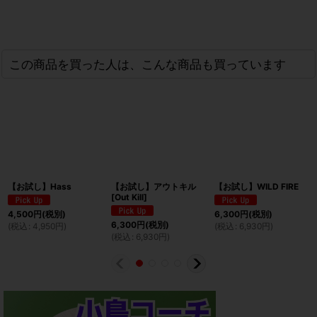
この商品を買った人は、こんな商品も買っています
【お試し】Hass
【お試し】アウトキル
【お試し】WILD FIRE
[Out Kill]
4,500
円
(税別)
6,300
円
(税別)
6,300
円
(税別)
(
税込
:
4,950
円
)
(
税込
:
6,930
円
)
(
税込
:
6,930
円
)