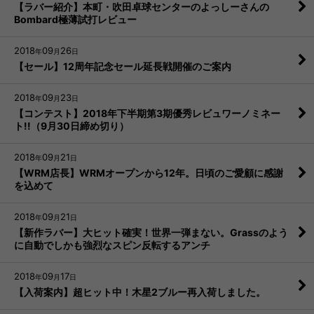
【ラバー紹介】本町・吹田卓球センターのよっしーさんの
Bombard極薄試打レビュー
2018
09
26
年
月
日
【セール】12周年記念セール延長戦開催のご案内
2018
09
23
年
月
日
【コンテスト】2018年下半期第3期優秀レビュワーノミネー
ト!!（9月30日締め切り）
2018
09
21
年
月
日
【WRM店長】WRMオープンから12年。日頃のご愛顧に感謝
を込めて
2018
09
21
年
月
日
【新作ラバー】大ヒット確実！世界一弾まない。Grassのよう
に自動でしかも強烈なスピン反転するアンチ
2018
09
17
年
月
日
【入荷案内】超ヒット中！木星2ブルー再入荷しました。