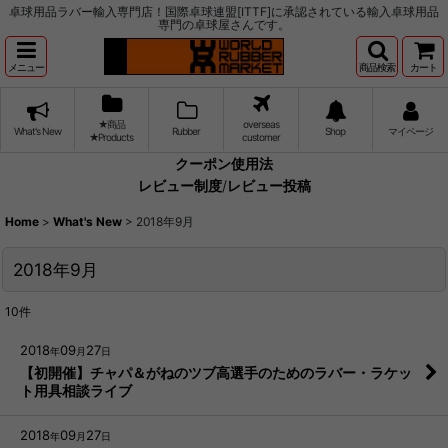
卓球用品ラバー輸入専門店！国際卓球連盟[ITTF]に承認されている輸入卓球用品
専門の卓球屋さんです。
メニュー
商品検索
カート
★商品
overseas
What's New
Rubber
Shop
マイページ
★Products
customer
クーポン使用法
レビュー制度
/
レビュー投稿
Home
>
What's New
>
2018年9月
2018年9月
10
件
2018
09
27
年
月
日
【初開催】チャパ＆がねのツブ高選手のためのラバー・ラケッ
ト用具相談ライブ
2018
09
27
年
月
日