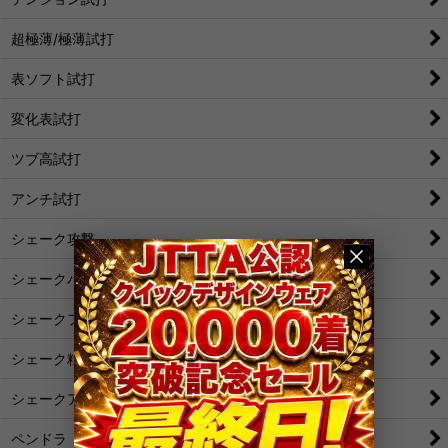
超極薄/極薄試打
表ソフト試打
変化表試打
ツブ高試打
アンチ試打
シェーク攻撃
シェークバック表
シェークフォア表
シェーク粒
シェークアンチ
ペンドラ