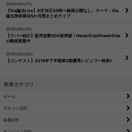
2018
09
17
年
月
日
【Xia論法Live】9月18日20時〜録画公開なし。テーマ：Xia
論法身体操法5か月間まとめライブ
2018
09
10
年
月
日
【ラバー紹介】販売枚数500枚突破！HexerGrip/PowerGrip
の動画更新中
2018
09
03
年
月
日
【コンテスト】2018年下半期第2期優秀レビュワー発表!!
新着カテゴリ
セール
ラケット試打
粘着試打
テンション試打