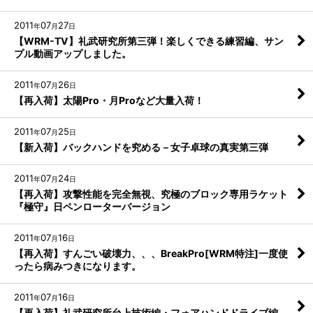
2011
07
27
年
月
日
【WRM-TV】礼武研究所第三弾！楽しくできる練習編、サン
プル動画アップしました。
2011
07
26
年
月
日
【再入荷】太陽Pro・月Proなど大量入荷！
2011
07
25
年
月
日
【新入荷】バックハンドを究める－女子卓球の真実第三弾
2011
07
24
年
月
日
【再入荷】攻撃性能を完全無視、究極のブロック専用ラケット
『極守』日ペンローターバージョン
2011
07
16
年
月
日
【再入荷】すんごい破壊力、、、BreakPro[WRM特注]一度使
ったら病みつきになります。
2011
07
16
年
月
日
【再入荷】礼武研究所台上技術編・フォアハンドドライブ編