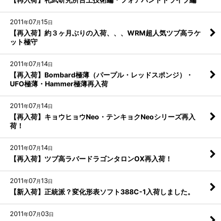
2011
07
15
年
月
日
【再入荷】約３ヶ月ぶりの入荷、、、WRM超人気ツブ高ラケ
ット極守
2011
07
14
年
月
日
【再入荷】Bombard極薄（パープル・レッドスポンジ）・
UFO極薄・Hammer極薄再入荷
2011
07
14
年
月
日
【再入荷】キョウヒョウNeo・テンキョクNeoシリーズ再入
荷！
2011
07
14
年
月
日
【再入荷】ツブ高ラバードラゴンタロンOX再入荷！
2011
07
13
年
月
日
【新入荷】正統派？変化形表ソフト388C-1入荷しました。
2011
07
03
年
月
日