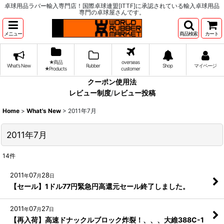
卓球用品ラバー輸入専門店！国際卓球連盟[ITTF]に承認されている輸入卓球用品
専門の卓球屋さんです。
メニュー
商品検索
カート
★商品
overseas
What's New
Rubber
Shop
マイページ
★Products
customer
クーポン使用法
レビュー制度
/
レビュー投稿
Home
>
What's New
>
2011年7月
2011年7月
14
件
2011
07
28
年
月
日
【セール】1ドル77円緊急円高還元セール終了しました。
2011
07
27
年
月
日
【再入荷】高速ドナックルブロック炸裂！、、、大維388C-1