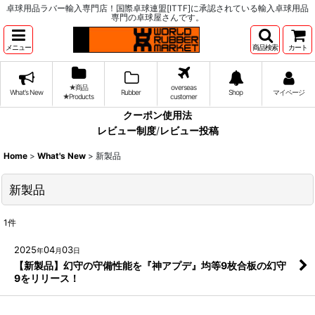
卓球用品ラバー輸入専門店！国際卓球連盟[ITTF]に承認されている輸入卓球用品
専門の卓球屋さんです。
メニュー
商品検索
カート
★商品
overseas
What's New
Rubber
Shop
マイページ
★Products
customer
クーポン使用法
レビュー制度
/
レビュー投稿
Home
>
What's New
>
新製品
新製品
1
件
2025
04
03
年
月
日
【新製品】幻守の守備性能を『神アプデ』均等9枚合板の幻守
9をリリース！