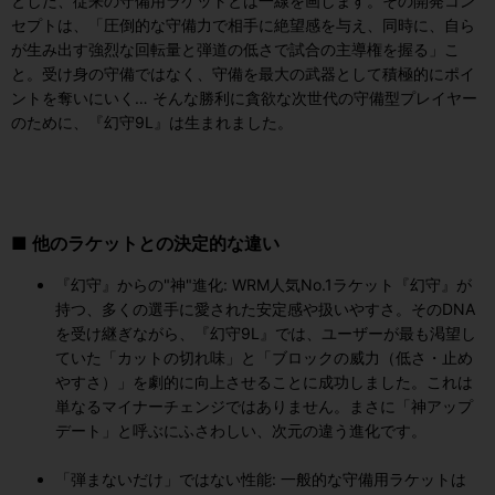
とした、従来の守備用ラケットとは一線を画します。その開発コン
セプトは、「圧倒的な守備力で相手に絶望感を与え、同時に、自ら
が生み出す強烈な回転量と弾道の低さで試合の主導権を握る」こ
と。受け身の守備ではなく、守備を最大の武器として積極的にポイ
ントを奪いにいく… そんな勝利に貪欲な次世代の守備型プレイヤー
のために、『幻守9L』は生まれました。
■ 他のラケットとの決定的な違い
『幻守』からの"神"進化: WRM人気No.1ラケット『幻守』が
持つ、多くの選手に愛された安定感や扱いやすさ。そのDNA
を受け継ぎながら、『幻守9L』では、ユーザーが最も渇望し
ていた「カットの切れ味」と「ブロックの威力（低さ・止め
やすさ）」を劇的に向上させることに成功しました。これは
単なるマイナーチェンジではありません。まさに「神アップ
デート」と呼ぶにふさわしい、次元の違う進化です。
「弾まないだけ」ではない性能: 一般的な守備用ラケットは