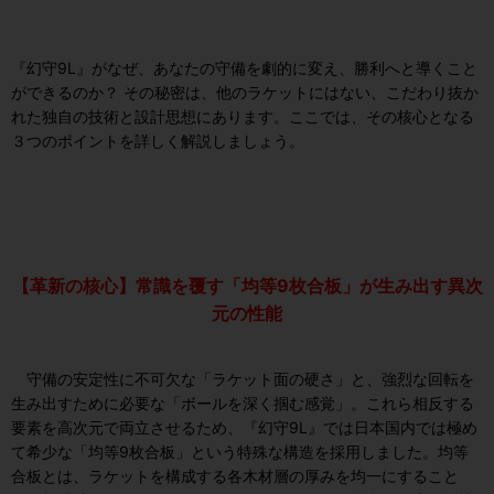
『幻守9L』がなぜ、あなたの守備を劇的に変え、勝利へと導くこと
ができるのか？ その秘密は、他のラケットにはない、こだわり抜か
れた独自の技術と設計思想にあります。ここでは、その核心となる
３つのポイントを詳しく解説しましょう。
【革新の核心】常識を覆す「均等9枚合板」が生み出す異次
元の性能
守備の安定性に不可欠な「ラケット面の硬さ」と、強烈な回転を
生み出すために必要な「ボールを深く掴む感覚」。これら相反する
要素を高次元で両立させるため、『幻守9L』では日本国内では極め
て希少な「均等9枚合板」という特殊な構造を採用しました。均等
合板とは、ラケットを構成する各木材層の厚みを均一にすること