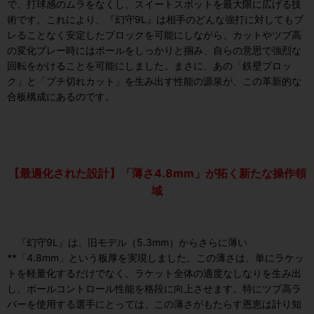
で、打球感のムラをなくし、スイートスポットを最大限に広げる技
術です。これにより、『幻守9L』は相手のどんな強打に対してもブ
レることなく安定したブロックを可能にしながら、カットやツブ高
の変化プレー時にはボールをしっかりと掴み、自らの意思で強烈な
回転をかけることを可能にしました。まさに、あの「鉄壁ブロッ
ク」と「ブチ切れカット」を生み出す性能の源泉が、この革新的な
合板構成にあるのです。
【最適化された設計】「薄さ4.8mm」が拓く新たな操作領
域
『幻守9L』は、旧モデル（5.3mm）からさらに薄い
**「4.8mm」という板厚を実現しました。この薄さは、単にラケッ
トを軽量化するだけでなく、ラケット全体の適度なしなりを生み出
し、ボールコントロール性能を格段に向上させます。特にツブ高ラ
バーを使用する選手にとっては、この薄さがもたらす恩恵は計り知