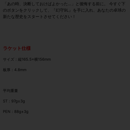
「あの時、決断しておけばよかった…」と後悔する前に。 今すぐ下
のボタンをクリックして、『幻守9L』を手に入れ、あなたの卓球の
新たな歴史をスタートさせてください！
ラケット仕様
サイズ：縦165.5×横156mm
板厚：4.8mm
平均重量
ST：97g±3g
PEN：88g±3g