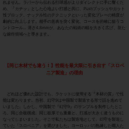
れません。ラバーから伝わる打球感がよりダイレクトに手に響くた
め、「カチッ」とした心地よい打感と共に、Pushプッシュやカット
性ブロック、ナックル性のテクニックといった変化プレーの精度が
劇的に向上します。相手の意表を突く変化、コースを的確に狙うコ
ントロール… 薄さ4.8mmが、あなたの戦術の幅を大きく広げ、新た
な操作領域へと導きます。
【同じ木材でも違う！】性能を最大限に引き出す「スロベ
ニア製造」の理由
どれほど優れた設計でも、ラケットに使用する『木材の質』で性
能は変わります。当初、幻守9は中国製で製造する形で話を進めて
いました。しかし、中国製で『幻守9』のサンプルを制作したとこ
ろ、同じ合板構成、同じ板厚でも重量と、打感が大きく違うものに
なってしまいました。そこで私たちは製造地として、幻守を製造し
ていた「スロベニア」を選びました。ヨーロッパの熟練した職人た