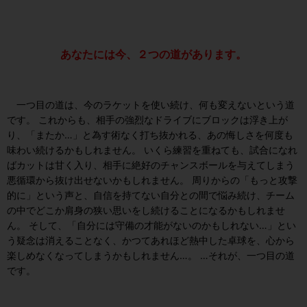
あなたには今、２つの道があります。
一つ目の道は、今のラケットを使い続け、何も変えないという道
です。 これからも、相手の強烈なドライブにブロックは浮き上が
り、「またか…」と為す術なく打ち抜かれる、あの悔しさを何度も
味わい続けるかもしれません。 いくら練習を重ねても、試合になれ
ばカットは甘く入り、相手に絶好のチャンスボールを与えてしまう
悪循環から抜け出せないかもしれません。 周りからの「もっと攻撃
的に」という声と、自信を持てない自分との間で悩み続け、チーム
の中でどこか肩身の狭い思いをし続けることになるかもしれませ
ん。 そして、「自分には守備の才能がないのかもしれない…」とい
う疑念は消えることなく、かつてあれほど熱中した卓球を、心から
楽しめなくなってしまうかもしれません…。 …それが、一つ目の道
です。