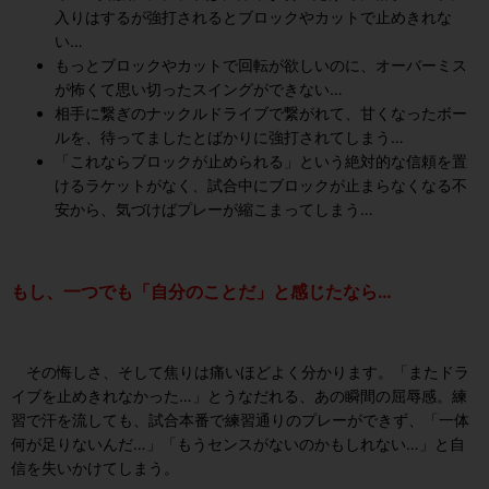
入りはするが強打されるとブロックやカットで止めきれな
い…
もっとブロックやカットで回転が欲しいのに、オーバーミス
が怖くて思い切ったスイングができない…
相手に繋ぎのナックルドライブで繋がれて、甘くなったボー
ルを、待ってましたとばかりに強打されてしまう…
「これならブロックが止められる」という絶対的な信頼を置
けるラケットがなく、試合中にブロックが止まらなくなる不
安から、気づけばプレーが縮こまってしまう…
もし、一つでも「自分のことだ」と感じたなら…
その悔しさ、そして焦りは痛いほどよく分かります。「またドラ
イブを止めきれなかった…」とうなだれる、あの瞬間の屈辱感。練
習で汗を流しても、試合本番で練習通りのプレーができず、「一体
何が足りないんだ…」「もうセンスがないのかもしれない…」と自
信を失いかけてしまう。