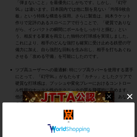
「弾まないこと」を最優先にしがちです。しかし、『幻守
9L』は違います。日本国内では他に類を見ない「均等9枚合
板」という特殊な構造を採用。さらに製造は、純木ラケット
作りで定評のあるスロベニアで行うことで、「硬質でありな
がら、インパクトの瞬間にボールをしっかりと掴む」とい
う、相反する要素を両立した独特の打球感を実現しました。
これにより、相手のどんな強打も確実に受け止める鉄壁の守
備力に加え、自ら強烈な回転を生み出し、相手を打ちあぐね
させる「攻める守備」を可能にしたのです。
ツブ高ユーザーへの最適解: 特にツブ高ラバーを使用する選手
にとって、『幻守9L』がもたらす「カチッ」としたクリアで
硬質な打球感は、プッシュや変化プレーにおけるコントロー
ル性能やナックル性のテクニックの質を飛躍的に高めます。
他のラケットでは得られない、この明確な打球感が、あなた
の多彩な戦術をサポートします。
驚異のコストパフォーマンス: これだけの特殊構造と高性能を
実現しながら、異例とも言える価格設定を実現できたこと
も、『幻守9L』が他の追随を許さない大きな理由です。