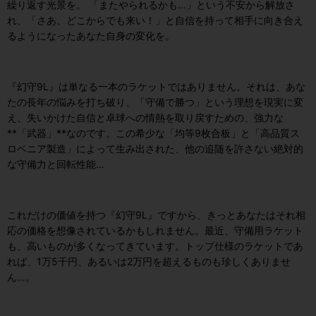
繰り返す光景を。 「またやられるかも…」という不安から解放さ
れ、「さあ、どこからでも来い！」と自信を持って相手に向き合え
るようになったあなた自身の変化を。
『幻守9L』は単なる一本のラケットではありません。それは、あな
たの長年の悩みを打ち破り、「守備で勝つ」という理想を現実に変
え、失いかけた自信と卓球への情熱を取り戻すための、強力な
**「武器」**なのです。この希少な「均等9枚合板」と「高品質ス
ロベニア製造」によって生み出された、他の追随を許さない絶対的
な守備力と回転性能…
これだけの価値を持つ『幻守9L』ですから、きっとあなたはそれ相
応の価格を想像されているかもしれません。最近、守備用ラケット
も、高いものが多くなってきています。トップ仕様のラケットであ
れば、1万5千円、あるいは2万円を超えるものも珍しくありませ
ん…。