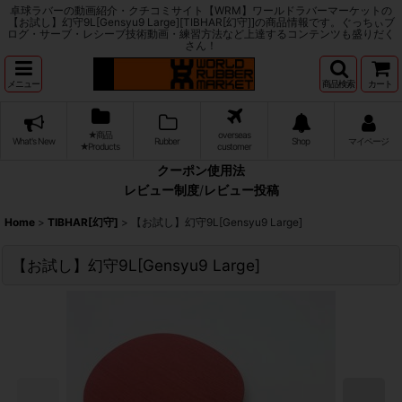
卓球ラバーの動画紹介・クチコミサイト【WRM】ワールドラバーマーケットの
【お試し】幻守9L[Gensyu9 Large][TIBHAR[幻守]]の商品情報です。ぐっちぃブ
ログ・サーブ・レシーブ技術動画・練習方法など上達するコンテンツも盛りだく
さん！
メニュー
商品検索
カート
★商品
overseas
What's New
Rubber
Shop
マイページ
★Products
customer
クーポン使用法
レビュー制度
/
レビュー投稿
Home
>
TIBHAR[幻守]
>
【お試し】幻守9L[Gensyu9 Large]
【お試し】幻守9L[Gensyu9 Large]