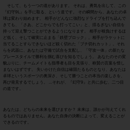
そして、もう一つの道があります。 それは、勇気を出して、この
『幻守9L』を手に取る、という道です。 その瞬間から、あなたの卓
球は変わり始めます。 相手がどんなに強烈なドライブを打ち込んで
きても、「さあ、どこからでも打ってこい」と、揺るぎない自信を
持って迎え撃つことができるようになります。 相手が根負けするほ
ど低く、そして確実に止まる「鉄壁ブロック」。相手がラケットに
当てることすらできないほど鋭く切れた「ブチ切れカット」。それ
らを武器に、あなたは守備で試合を支配し、「守攻一体」の新たな
プレースタイルで勝利を掴む喜びを知るでしょう。 あなたのその変
貌ぶりに、チームメイトも指導者も目を見張り、称賛の言葉を惜し
まないはずです。 失いかけた自信は確固たるものとなり、あなたは
卓球というスポーツの奥深さ、そして勝つことの本当の楽しさを、
再び発見するでしょう。 …それが、『幻守9』と共に歩む、二つ目
の道です。
あなたは、どちらの未来を選びますか？ 未来は、誰かが与えてくれ
るものではありません。あなた自身の決断によって、変えることが
できるのです。