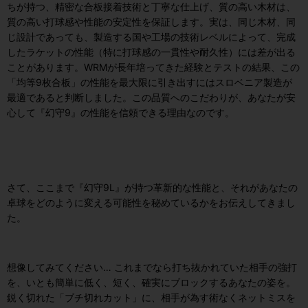
ちが持つ、精密な合板接着技術と丁寧な仕上げ、質の高い木材は、
質の高い打球感や性能の安定性を保証します。実は、同じ木材、同
じ設計であっても、製造する国や工場の技術レベルによって、完成
したラケットの性能（特に打球感の一貫性や耐久性）には差が出る
ことがあります。WRMが長年培ってきた経験とテストの結果、この
「均等9枚合板」の性能を最大限に引き出すにはスロベニア製造が
最適であると判断しました。この品質へのこだわりが、あなたが安
心して『幻守9』の性能を信頼できる理由なのです。
さて、ここまで『幻守9L』が持つ革新的な性能と、それがあなたの
卓球をどのように変える可能性を秘めているかをお伝えしてきまし
た。
想像してみてください… これまでなら打ち抜かれていた相手の強打
を、いとも簡単に低く、短く、確実にブロックするあなたの姿を。
鋭く切れた「ブチ切れカット」に、相手が為す術なくネットミスを