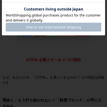
このように、『幻守9L』は、明確なコンセプトと独自の技術によっ
て、従来の守備用ラケットの常識を覆す、全く新しい価値を提供す
るラケットなのです。
幻守9Lを購入すべき３つの理由
なぜ、あなたが今、『幻守9L』を選ぶべきなのか？ その理由は明確
です。
理由１：もう打ち抜かれない！「鉄壁ブロック」が手に入
るから。