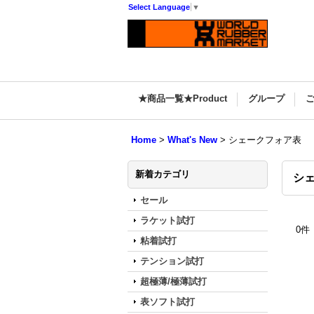
Select Language
▼
★商品一覧★Product
グループ
Home
>
What's New
>
シェークフォア表
新着カテゴリ
シ
セール
ラケット試打
0
件
粘着試打
テンション試打
超極薄/極薄試打
表ソフト試打