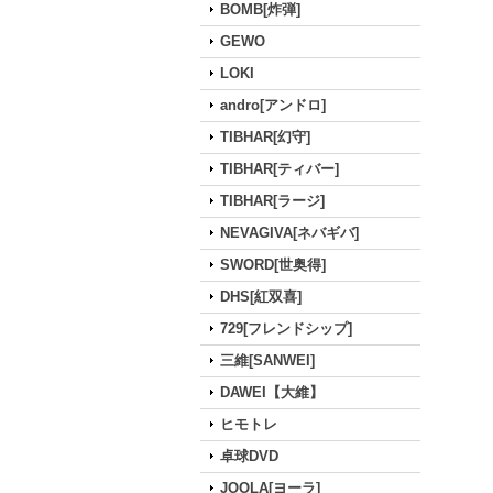
BOMB[炸弾]
GEWO
LOKI
andro[アンドロ]
TIBHAR[幻守]
TIBHAR[ティバー]
TIBHAR[ラージ]
NEVAGIVA[ネバギバ]
SWORD[世奥得]
DHS[紅双喜]
729[フレンドシップ]
三維[SANWEI]
DAWEI【大維】
ヒモトレ
卓球DVD
JOOLA[ヨーラ]