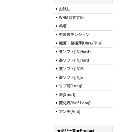
お試し
WRMおすすめ
粘着
中国製テンション
極薄・超極薄[Ultra-Thin]
裏ソフト[IN]Hard+
裏ソフト[IN]Hard
裏ソフト[IN]M
裏ソフト[IN]S
ツブ高[Long]
表[Short]
変化表[Half Long]
アンチ[Anti]
★商品一覧★Product