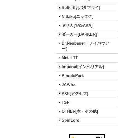
Butterfly[バタフライ]
Nittaku[ニッタク]
ヤサカ[YASAKA]
ダーカー[DARKER]
Dr.Neubauer［ノイバウア
ー］
Metal TT
Imperial[インペリアル]
PimplePark
JAP.Tec
AXF[アクセフ]
TSP
OTHER[本・その他]
SpinLord