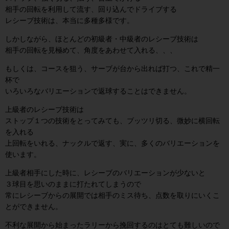
相手の回転を利用して流す、回り込んでドライブする
レシーブ技術は、本当に多種多様です。
しかしながら、ほとんどの初級者・中級者のレシーブ技術は
相手の回転を見極めて、角度をあわせて入れる、、、
もしくは、コースを狙う、サーブが台から出れば打つ、これで精一
杯で
いろいろなバリエーションで返球することはできません。
上級者のレシーブ技術は
ストップ１つの技術をとってみても、ブッツリ切る、微妙に横回転
を入れる
上回転をいれる、ナックルで返す、実に、多くのバリエーションを
使います。
上級者相手にした時に、レシーブのバリエーションが少ないと
３球目を思いのままに打たれてしまうので
常にレシーブからの展開では相手のミス待ち、
点数を取りにいくこ
とができません。
不利な展開から始まったラリーから
挽回するのはとても難しいので