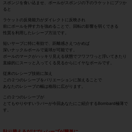
スポンジを食い込ませ、ボールがスポンジの下のラケットにブツか
ると
ラケットの反発能力がダイレクトに反映され
前にボールを押す力を強めることで、回転の影響を弱くできる
性質を利用したレシーブ方法です。
短いサーブに特に有効で、距離感さえつかめば
深いナックルボールで返球が可能です。
ボールのマークがハッキリ見える状態で
フワフワっと浮いてきたり
直線的にスーッと入ってくる見るからにイヤなボールです。
従来のレシーブ技術に加え
この２つのレシーブをバリエーションに加えることで
あなたのレシーブの幅は格段に広がります。
この２つのレシーブが
とてもやりやすいラバーが今回あなたにご紹介するBombard極薄で
す。
貼り替えるだけでレシーブが簡単に