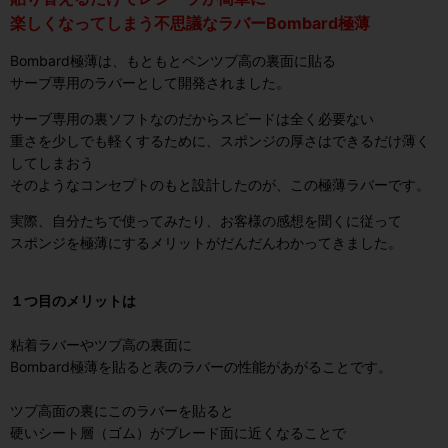
楽しくなってしまう不思議なラバーBombard極薄
Bombard極薄は、もともとペンツブ高の裏面に貼る
サーブ専用のラバーとして開発されました。
サーブ専用の裏ソフトなのだからスピードは全く必要ない
重さを少しでも軽くするために、スポンジの厚さはできるだけ薄く
してしまおう
そのようなコンセプトのもと設計したのが、この極薄ラバーです。
実際、自分たちで使ってみたり、お客様の感想を聞くに従って
スポンジを極薄にするメリットがだんだんわかってきました。
１つ目のメリットは
粘着ラバーやツブ高の裏面に
Bombard極薄を貼ると表のラバーの性能があがることです。
ツブ高面の裏にこのラバーを貼ると
硬いシート層（ゴム）がブレード面に近くなることで