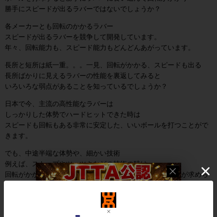
勝手にスピードが出るラバーではないでしょうか？
各メーカーとも回転のかかるラバー
スピードが出るラバーを競争して開発しています。
年々、回転能力も、スピード能力もどんどんあがっています。
長所と短所は紙一重。。。一見、回転がかかる、スピードも出る
長所ばかりに見えるラバーの性能を裏返してみると
いろいろな弱点があることを知っているでしょうか？
日本で今、主流の高性能なラバーは
しっかりした体勢でハードヒットできた時は
スピードも回転もある非常に安定した、いいボールを打つことがで
きます。
でも、中途半端な体勢や、細かい技術
例えば、ストップやツッツキなどの技術の時は
回転がかかり、スピードが出る反面、繊細なボールタッチが求めら
れてしまうのです。
相手の回転を利用し角度だけで、レシーブしようとすれば
ラバーの引っかかりの良さが災いし、敏感に反応します。