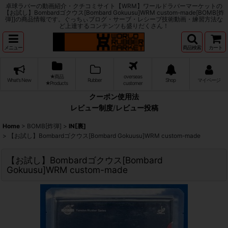
卓球ラバーの動画紹介・クチコミサイト【WRM】ワールドラバーマーケットの
【お試し】Bombardゴクウス[Bombard Gokuusu]WRM custom-made[BOMB[炸
弾]]の商品情報です。ぐっちぃブログ・サーブ・レシーブ技術動画・練習方法な
ど上達するコンテンツも盛りだくさん！
メニュー
商品検索
カート
★商品
overseas
What's New
Rubber
Shop
マイページ
★Products
customer
クーポン使用法
レビュー制度
/
レビュー投稿
Home
>
BOMB[炸弾]
>
IN[裏]
>
【お試し】Bombardゴクウス[Bombard Gokuusu]WRM custom-made
【お試し】Bombardゴクウス[Bombard
Gokuusu]WRM custom-made