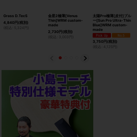
Grass D.TecS
金星2極薄[Venus
太陽Pro極薄[皮付]ブル
Thin]WRM custom-
ー[Sun Pro Ultra-Thin
4,840
円
(税別)
made
Blue]WRM custom-
(
税込
:
5,324
円
)
made
2,730
円
(税別)
(
税込
:
3,003
円
)
3,750
円
(税別)
(
税込
:
4,125
円
)