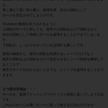
ん。
薄く捕えて思い切り擦り、無理矢理、自分の回転にして
ボールを安定させてしまうのです。
Youtubeの動画を見てわかるように
上回転のサーブに対しても、相手の上回転以上の下回転をかけ
自分の回転にして簡単にボールを返球することができてしまいま
す。
下回転が、しっかりかかっていれば強打も難しいです。
普段の練習から、相手の回転を利用するレシーブだけでなく
相手の回転以上の回転をかけて安定させるレシーブ技術を練習して
おくことで
相手のサーブがわからないときでも、レシーブを返球することがで
きます。
２つ目の方法は・・・
ボールを、直接ラケットにブツけナックル気味に返してしまう方法
です。
これはスポンジが薄いラバーに限って使える打法なのですが