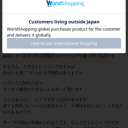
また、ちょっとスポンジに食い込んだだけで
自動的にビューンとすごい勢いで飛んでいってしまうのです。
卓球の初級者・中級者にとって
難しいボールタッチと十分な体勢で打球するための
フットワークが求められるラバーは諸刃の剣でもあるのです。
上級者達は、これら高性能なラバーを使いこなすために
いつでも十分な体勢で打球できる、素早いフットワーク
繊細なボールタッチを日頃のトレーニングで補っているのです。
もちろん、十分なトレーニングをすれば
あなたも身につけられる可能性はありますが
いろいろな制約があり
そこまで練習ができない人も多いと思います。
そんなあなたに、とても耳寄りな話があります。
誰でも簡単にレシーブを安定させて、３球目を打たせにくくする方
法があるのです。
サーブの回転が見極められなくても、なんとなくレシーブができ