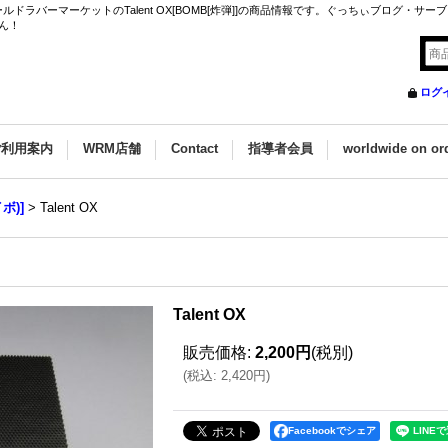
ラバーマーケットのTalent OX[BOMB[炸弾]]の商品情報です。ぐっちぃブログ・サー
ん！
ログ
ご利用案内
WRM店舗
Contact
指導者会員
worldwide on or
ボ)]
>
Talent OX
Talent OX
販売価格
:
2,200円
(税別)
(
税込
:
2,420円
)
Facebookでシェア