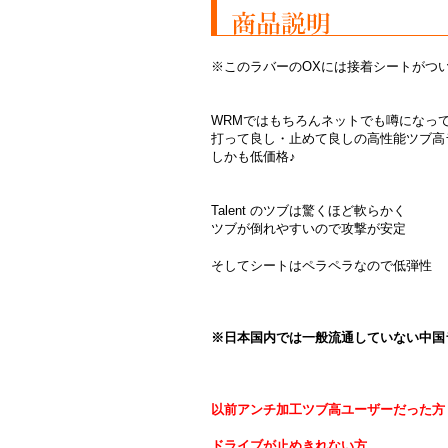
※このラバーのOXには接着シートがつ
WRMではもちろんネットでも噂になっ
打って良し・止めて良しの高性能ツブ高
しかも低価格♪
Talent のツブは驚くほど軟らかく
ツブが倒れやすいので攻撃が安定
そしてシートはペラペラなので低弾性
※日本国内では一般流通していない中国
以前アンチ加工ツブ高ユーザーだった方
ドライブが止めきれない方