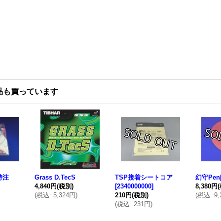
品も買っています
M特注
Grass D.TecS
TSP接着シートコア
幻守Pen[
4,840円
(税別)
[
2340000000
]
8,380円
(
税込
:
5,324円
)
210円
(税別)
(
税込
:
9
(
税込
:
231円
)