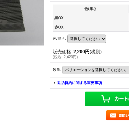
色/厚さ
黒OX
赤OX
色/厚さ
:
販売価格
:
2,200円
(税別)
(
税込
:
2,420円
)
数量
:
返品特約に関する重要事項