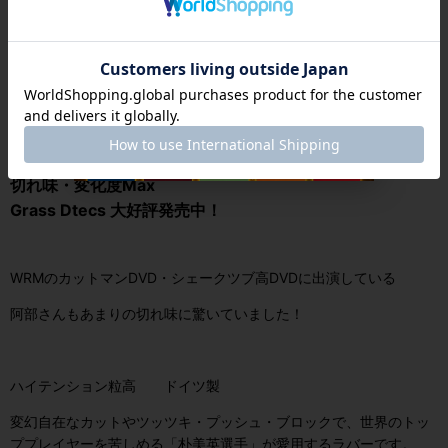
次回入荷まで、1ヶ月ぐらい時間かかるそうです。
切れ味・変化度Max
Grass Dtecs 大好評発売中！
WRMのカットマンDVD・シェークツブ高DVDに出演している
阿部さんもあまりの切れ味に驚いていました！
ハイテンション粒高 ドイツ製
変幻自在なカットやツッツキ・プッシュ・ブロックで、世界のトッ
ププレイヤーを苦しめる「朴美英選手」が愛用するラバーです。