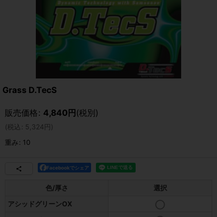
Grass D.TecS
販売価格
:
4,840
円
(税別)
(
税込
:
5,324
円
)
重み
:
10
Facebookでシェア
色/厚さ
選択
アシッドグリーンOX