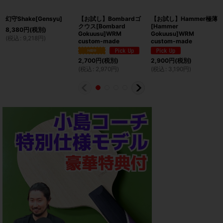
幻守Shake[Gensyu]
【お試し】Bombardゴ
【お試し】Hammer極薄
クウス[Bombard
[Hammer
8,380
円
(税別)
Gokuusu]WRM
Gokuusu]WRM
(
税込
:
9,218
円
)
custom-made
custom-made
2,700
円
(税別)
2,900
円
(税別)
(
税込
:
2,970
円
)
(
税込
:
3,190
円
)