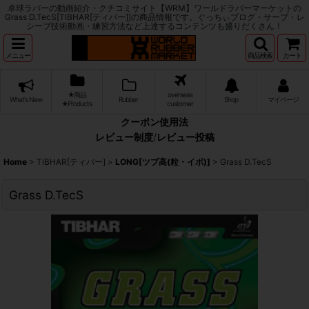
卓球ラバーの動画紹介・クチコミサイト【WRM】ワールドラバーマーケットの
Grass D.TecS[TIBHAR[ティバー]]の商品情報です。ぐっちぃブログ・サーブ・レ
シーブ技術動画・練習方法など上達するコンテンツも盛りだくさん！
メニュー
商品検索
カート
★商品
overseas
What's New
Rubber
Shop
マイページ
★Products
customer
クーポン使用法
レビュー制度
/
レビュー投稿
Home
>
TIBHAR[ティバー]
>
LONG[ツブ高(粒・イボ)]
>
Grass D.TecS
Grass D.TecS