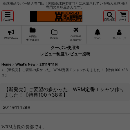
卓球用品ラバー輸入専門店！国際卓球連盟[ITTF]に承認されている輸入卓球用品
専門の卓球屋さんです。
メニュー
商品検索
カート
★商品
overseas
What's New
Rubber
Shop
マイページ
★Products
customer
クーポン使用法
レビュー制度
/
レビュー投稿
Home
>
What's New
>
2011年11月
>
【新発売】ご要望の多かった、WRM定番Ｔシャツ作りました！【特典100→38
名】
【新発売】ご要望の多かった、WRM定番Ｔシャツ作り
ました！【特典100→38名】
2011
11
29
年
月
日
WRM店長の長部です。