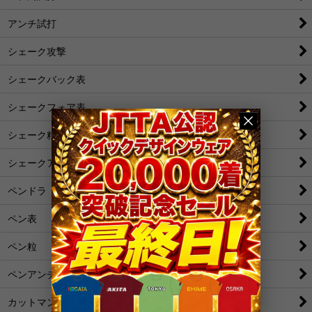
アンチ試打
シェーク攻撃
シェークバック表
シェークフォア表
シェーク粒
シェークアンチ
ペンドラ
ペン表
ペン粒
ペンアンチ
カットマン[裏]