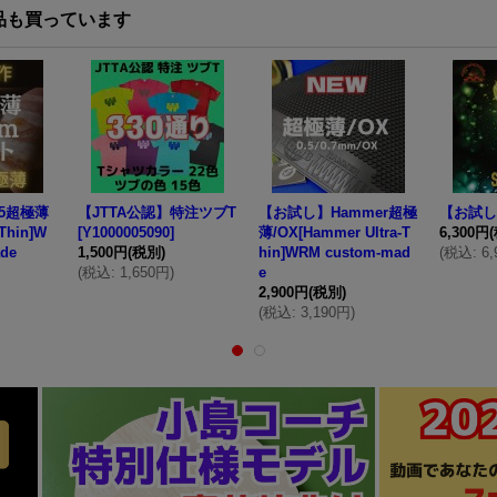
品も買っています
5超極薄
【JTTA公認】特注ツブT
【お試し】Hammer超極
【お試し】
-Thin]W
[
Y1000005090
]
薄/OX[Hammer Ultra-T
6,300円
de
1,500円
(税別)
hin]WRM custom-mad
(
税込
:
6
(
税込
:
1,650円
)
e
2,900円
(税別)
(
税込
:
3,190円
)