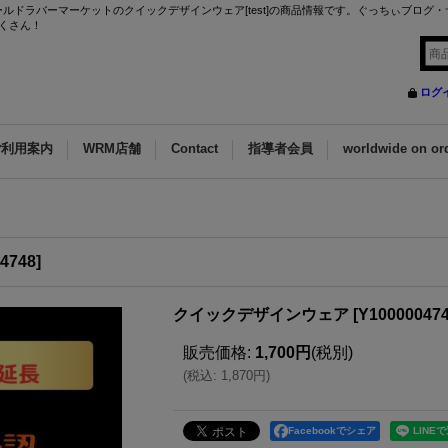
ルドラバーマーケットのクイックデザインウェア[test]の商品情報です。ぐっちぃブログ
くさん！
ログ
ご利用案内
WRM店舗
Contact
指導者会員
worldwide on or
4748
]
クイックデザインウェア
[
Y10000047
販売価格
:
1,700円
(税別)
(
税込
:
1,870円
)
Facebookでシェア