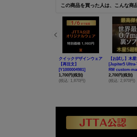
この商品を買った人は、こんな商
クイックデザインウェア
【お試し】木星
【再注文】
[Jupiter5 Ultra
[
Y1000004981
]
RM custom-ma
1,700円
(税別)
2,700円
(税別)
(
税込
:
1,870円
)
(
税込
:
2,970円
)