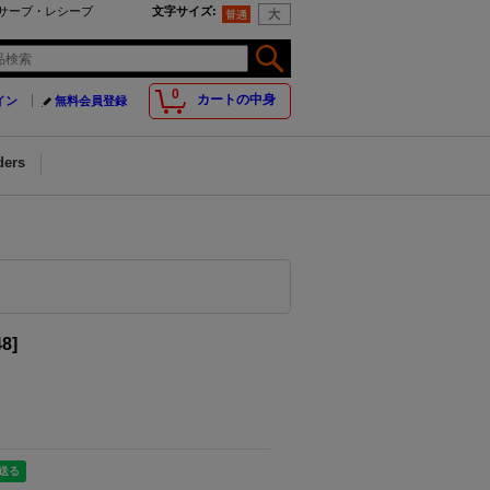
・サーブ・レシーブ
文字サイズ
:
0
カートの中身
イン
無料会員登録
ders
48
]