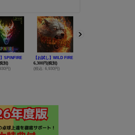
SPINFIRE
【お試し】WILD FIRE
Apollo5超極薄[Apollo5
(税別)
6,300円
(税別)
Ultra-thin]WRM costom
ト
,930円
)
(
税込
:
6,930円
)
-made
3
3,480円
(税別)
(
(
税込
:
3,828円
)