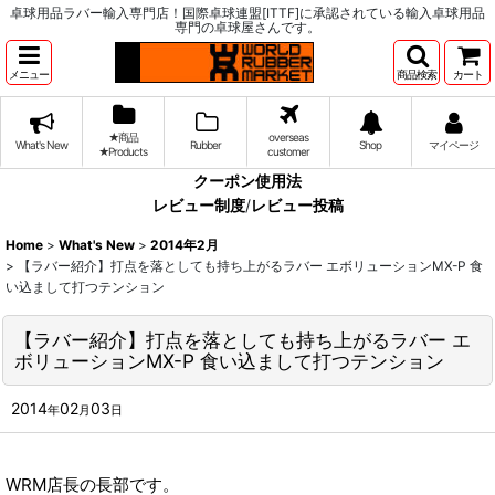
卓球用品ラバー輸入専門店！国際卓球連盟[ITTF]に承認されている輸入卓球用品
専門の卓球屋さんです。
メニュー
商品検索
カート
★商品
overseas
What's New
Rubber
Shop
マイページ
★Products
customer
クーポン使用法
レビュー制度
/
レビュー投稿
Home
>
What's New
>
2014年2月
>
【ラバー紹介】打点を落としても持ち上がるラバー エボリューションMX-P 食
い込まして打つテンション
【ラバー紹介】打点を落としても持ち上がるラバー エ
ボリューションMX-P 食い込まして打つテンション
2014
02
03
年
月
日
WRM店長の長部です。