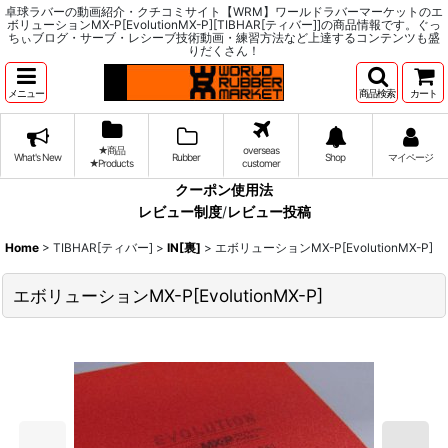
卓球ラバーの動画紹介・クチコミサイト【WRM】ワールドラバーマーケットのエ
ボリューションMX-P[EvolutionMX-P][TIBHAR[ティバー]]の商品情報です。ぐっ
ちぃブログ・サーブ・レシーブ技術動画・練習方法など上達するコンテンツも盛
りだくさん！
メニュー
商品検索
カート
★商品
overseas
What's New
Rubber
Shop
マイページ
★Products
customer
クーポン使用法
レビュー制度
/
レビュー投稿
Home
>
TIBHAR[ティバー]
>
IN[裏]
>
エボリューションMX-P[EvolutionMX-P]
エボリューションMX-P[EvolutionMX-P]