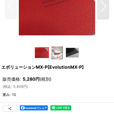
エボリューションMX-P[EvolutionMX-P]
販売価格
:
5,280
円
(税別)
(
税込
:
5,808
円
)
重み
:
10
Facebookでシェア