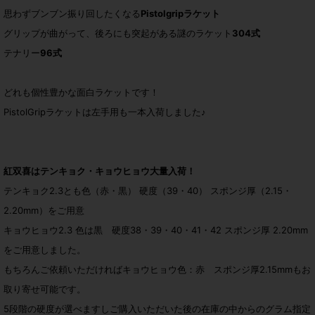
思わずブンブン振り回したくなる
Pistolgripラケット
グリップが曲がって、後ろにも突起がある謎のラケット
304式
テナリー
96式
どれも個性豊かな面白ラケットです！
PistolGripラケットは左手用も一本入荷しました♪
紅双喜はテンキョク・キョウヒョウ大量入荷！
テンキョク2.3とも色（赤・黒） 硬度（39・40） スポンジ厚（2.15・
2.20mm）をご用意
キョウヒョウ2.3 色は黒 硬度38・39・40・41・42 スポンジ厚 2.20mm
をご用意しました。
もちろんご依頼いただければキョウヒョウ色：赤 スポンジ厚2.15mmもお
取り寄せ可能です。
5段階の硬度が選べますしご購入いただいた後の在庫の中からのグラム指定