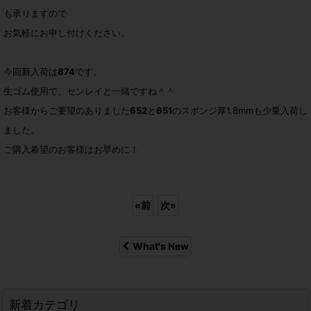
も承りますので
お気軽にお申し付けください。
今回新入荷は
874
です。
生ゴム使用で、センレイと一緒ですね＾＾
お客様からご要望のありました
652
と
651
のスポンジ厚1.8mmも少量入荷し
ました。
ご購入希望のお客様はお早めに！
«
前
次
»
What's New
新着カテゴリ