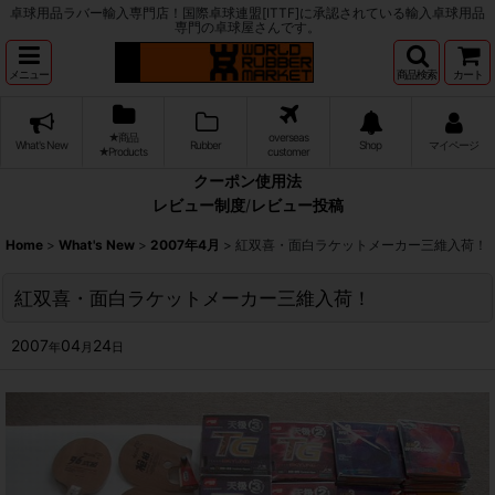
卓球用品ラバー輸入専門店！国際卓球連盟[ITTF]に承認されている輸入卓球用品
専門の卓球屋さんです。
メニュー
商品検索
カート
★商品
overseas
What's New
Rubber
Shop
マイページ
★Products
customer
クーポン使用法
レビュー制度
/
レビュー投稿
Home
>
What's New
>
2007年4月
>
紅双喜・面白ラケットメーカー三維入荷！
紅双喜・面白ラケットメーカー三維入荷！
2007
04
24
年
月
日