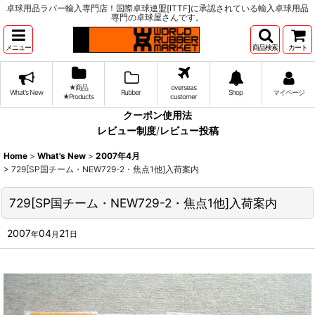
卓球用品ラバー輸入専門店！国際卓球連盟[ITTF]に承認されている輸入卓球用品
専門の卓球屋さんです。
メニュー
商品検索
カート
★商品
overseas
What's New
Rubber
Shop
マイページ
★Products
customer
クーポン使用法
レビュー制度
/
レビュー投稿
Home
>
What's New
>
2007年4月
>
729[SP国チーム・NEW729-2・焦点1他]入荷案内
729[SP国チーム・NEW729-2・焦点1他]入荷案内
2007
04
21
年
月
日