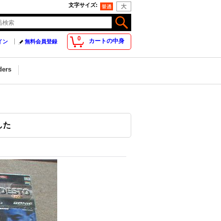
文字サイズ
:
0
カートの中身
イン
無料会員登録
ders
した