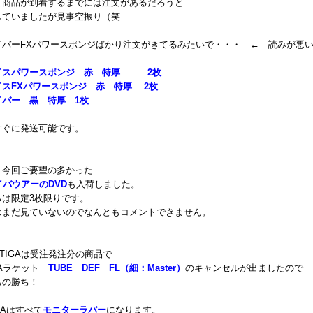
と商品が到着するまでには注文があるだろうと
していましたが見事空振り（笑
イバーFXパワースポンジばかり注文がきてるみたいで・・・ ← 読みが悪
イスパワースポンジ 赤 特厚 2枚
イスFXパワースポンジ 赤 特厚 2枚
イバー 黒 特厚 1枚
すぐに発送可能です。
、今回ご要望の多かった
イバウアーのDVD
も入荷しました。
らは限定3枚限りです。
はまだ見ていないのでなんともコメントできません。
TIGAは受注発注分の商品で
GAラケット
TUBE DEF FL（細：Master）
のキャンセルが出ましたので
もの勝ち！
DAはすべて
モニターラバー
になります。