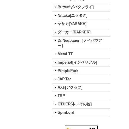
Butterfly[バタフライ]
Nittaku[ニッタク]
ヤサカ[YASAKA]
ダーカー[DARKER]
Dr.Neubauer［ノイバウア
ー］
Metal TT
Imperial[インペリアル]
PimplePark
JAP.Tec
AXF[アクセフ]
TSP
OTHER[本・その他]
SpinLord