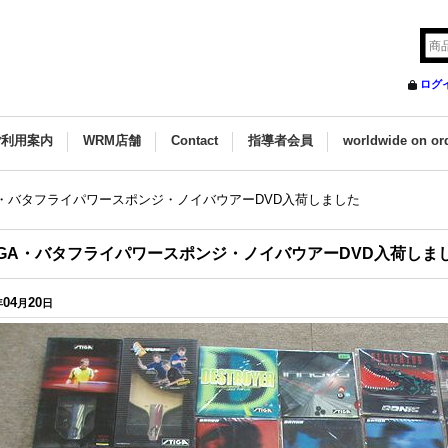
ログ
ご利用案内
WRM店舗
Contact
指導者会員
worldwide on or
GA・バタフライパワースポンジ・ノイバウアーDVD入荷しました
IGA・バタフライパワースポンジ・ノイバウアーDVD入荷しま
04
20
年
月
日