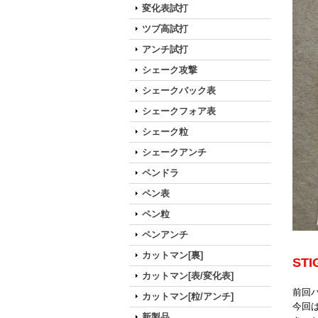
変化表試打
ツブ高試打
アンチ試打
シェーク攻撃
シェークバック表
シェークフォア表
シェーク粒
シェークアンチ
ペンドラ
ペン表
ペン粒
ペンアンチ
カットマン[裏]
ST
カットマン[表/変化表]
前回
カットマン[粒/アンチ]
今回
新製品