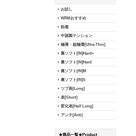
お試し
WRMおすすめ
粘着
中国製テンション
極薄・超極薄[Ultra-Thin]
裏ソフト[IN]Hard+
裏ソフト[IN]Hard
裏ソフト[IN]M
裏ソフト[IN]S
ツブ高[Long]
表[Short]
変化表[Half Long]
アンチ[Anti]
★商品一覧★Product