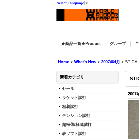
Select Language
▼
★商品一覧★Product
グループ
Home
>
What's New
>
2007年4月
>
STI
新着カテゴリ
ST
セール
2007
ラケット試打
粘着試打
テンション試打
超極薄/極薄試打
表ソフト試打