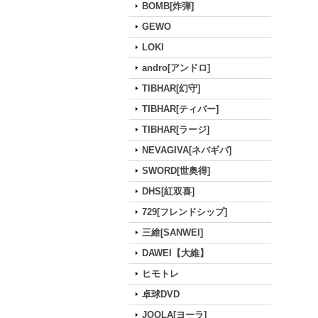
BOMB[炸弾]
GEWO
LOKI
andro[アンドロ]
TIBHAR[幻守]
TIBHAR[ティバー]
TIBHAR[ラージ]
NEVAGIVA[ネバギバ]
SWORD[世奥得]
DHS[紅双喜]
729[フレンドシップ]
三維[SANWEI]
DAWEI【大維】
ヒモトレ
卓球DVD
JOOLA[ヨーラ]