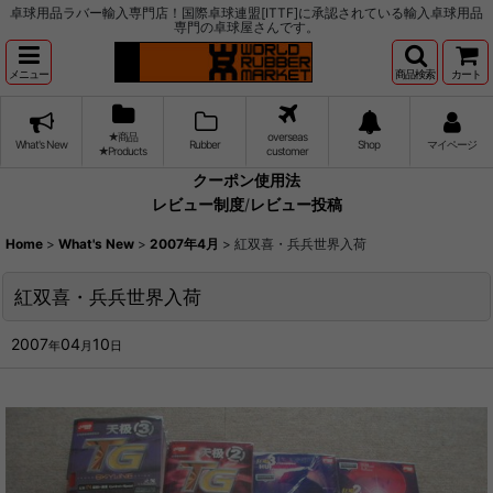
卓球用品ラバー輸入専門店！国際卓球連盟[ITTF]に承認されている輸入卓球用品
専門の卓球屋さんです。
メニュー
商品検索
カート
★商品
overseas
What's New
Rubber
Shop
マイページ
★Products
customer
クーポン使用法
レビュー制度
/
レビュー投稿
Home
>
What's New
>
2007年4月
>
紅双喜・兵兵世界入荷
紅双喜・兵兵世界入荷
2007
04
10
年
月
日