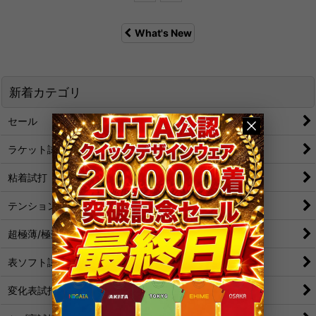
What's New
新着カテゴリ
セール
ラケット試打
粘着試打
テンション試打
超極薄/極薄試打
表ソフト試打
変化表試打