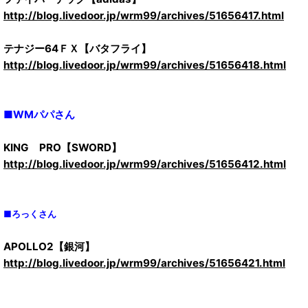
http://blog.livedoor.jp/wrm99/archives/51656417.html
テナジー64ＦＸ【バタフライ】
http://blog.livedoor.jp/wrm99/archives/51656418.html
■WMパパさん
KING PRO【SWORD】
http://blog.livedoor.jp/wrm99/archives/51656412.html
■ろっくさん
APOLLO2【銀河】
http://blog.livedoor.jp/wrm99/archives/51656421.html