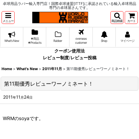
卓球用品ラバー輸入専門店！国際卓球連盟[ITTF]に承認されている輸入卓球用品
専門の卓球屋さんです。
メニュー
商品検索
カート
★商品
overseas
What's New
Rubber
Shop
マイページ
★Products
customer
クーポン使用法
レビュー制度
/
レビュー投稿
Home
>
What's New
>
2011年11月
>
第11期優秀レビューワーノミネート！
第11期優秀レビューワーノミネート！
2011
11
24
年
月
日
WRMのsoyaです。