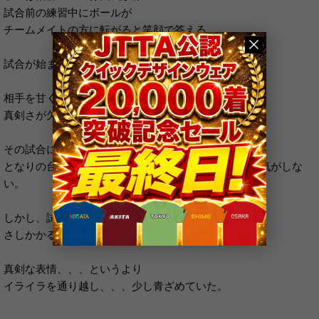
試合前の練習中にボールが
チームメイトの方に転がると笑顔で答える。
試合が始まる。
相手を甘く見ているのか？楽勝と思ったのか？
真剣さが欠けるいい加減なプレーが連続する。
その試合に全く関係のない
となりの台のところで試合を見ていた私もあまりいい気がしな
い。
しかし、試合の第二セットも中盤に
さしかかると学生の表情は試合前とガラッとかわり
真剣な表情、、、というより
イライラを通り越し、、、少し青ざめていた。