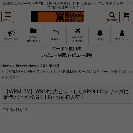
卓球用品ラバー輸入専門店！国際卓球連盟[ITTF]に承認されている輸入卓球用品
専門の卓球屋さんです。
メニュー
商品検索
カート
★商品
overseas
What's New
Rubber
Shop
マイページ
★Products
customer
クーポン使用法
レビュー制度
/
レビュー投稿
Home
>
What's New
>
2011年11月
>
【WRM-TV】WRMで大ヒットしたAPOLLOシリーズに新ラバーが登場！1.8mm
も初入荷！
【WRM-TV】WRMで大ヒットしたAPOLLOシリーズに
新ラバーが登場！1.8mmも初入荷！
2011
11
13
年
月
日