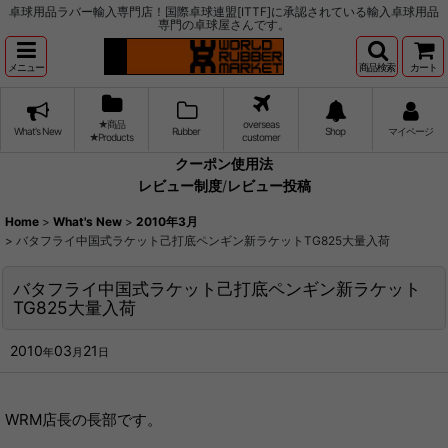
卓球用品ラバー輸入専門店！国際卓球連盟[ITTF]に承認されている輸入卓球用品
専門の卓球屋さんです。
メニュー
商品検索
カート
★商品
overseas
What's New
Rubber
Shop
マイページ
★Products
customer
クーポン使用法
レビュー制度
/
レビュー投稿
Home
>
What's New
>
2010年3月
>
バタフライ中国式ラケット己打底ペンギン新ラケットTG825大量入荷
バタフライ中国式ラケット己打底ペンギン新ラケット
TG825大量入荷
2010
03
21
年
月
日
WRM店長の長部です。