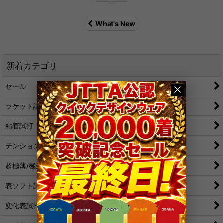
What's New
新着カテゴリ
セール
ラケット試打
粘着試打
テンション試打
超極薄/極薄試打
表ソフト試打
変化表試打