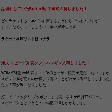
品切れしていたButterfly 中国式入荷しました！
どのラケットも１本づつ在庫するようにしているのですが
すぐになくなってしまうので早い者勝ちです！
ラケット在庫リストはコチラ
海夫 スピード系表ソフトペンギン入荷しました！
WRM卓球塾Vol5 表ソフトDVDと一緒に販売予定だったのですが
スポンジ厚が従来の仕様より薄いことがわかり返品してしまった
ため入荷が遅くなりました。
打っててビックリ ブッ飛びです（笑 さすが己打底パワー。
スピード系とはいうものの結構回転もかかります。