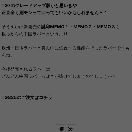
TG7のグレードアップ版かと思いきや
正直全く別モンっていってもいいかもしれません＾＾
そうえいば新発売の
謎印MEMO１
・
MEMO２
・
MEMO３
も
根っからの中国ラバーというより
欧州・日本ラバーと真ん中に位置する性能を持ったラバーですも
んね。
今後発売されるラバーは
どんどん中国ラバーっぽさが抜けてしまうのでしょうか？
TG825のご注文はコチラ
«
前
次
»