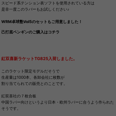
スピード系テンション表ソフトを使用されている方は
是非一度このラバーもお試しください♪
WRM卓球塾Vol5のセットもご用意しました！
己打底ペンギンのご購入はコチラ
紅双喜新ラケットTG825入荷しました。
このラケット限定モデルだそうで
生産量は1000本、各卸会社に枚数が
割り当てられての販売とのことです。
紅双喜社の７枚合板
中国ラバー向けというより日本・欧州ラバーに合うよう作られた
そうです。