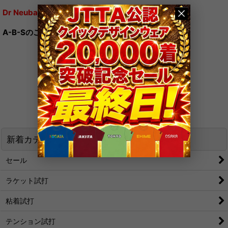
Dr Neubauer 海外直輸入価格
A-B-Sのご購入はコチラから
«
前
次
»
What's New
新着カテゴリ
セール
ラケット試打
粘着試打
テンション試打