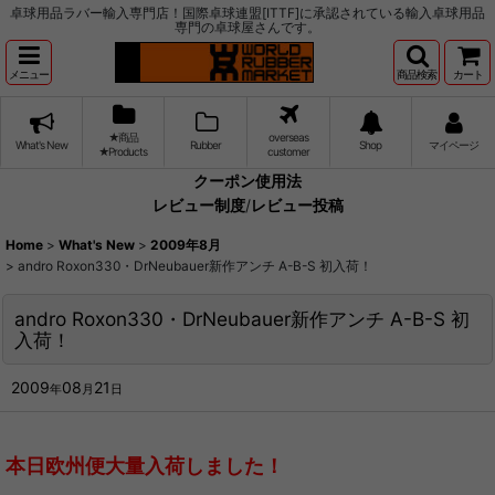
卓球用品ラバー輸入専門店！国際卓球連盟[ITTF]に承認されている輸入卓球用品
専門の卓球屋さんです。
メニュー
商品検索
カート
★商品
overseas
What's New
Rubber
Shop
マイページ
★Products
customer
クーポン使用法
レビュー制度
/
レビュー投稿
Home
>
What's New
>
2009年8月
>
andro Roxon330・DrNeubauer新作アンチ A-B-S 初入荷！
andro Roxon330・DrNeubauer新作アンチ A-B-S 初
入荷！
2009
08
21
年
月
日
本日欧州便大量入荷しました！