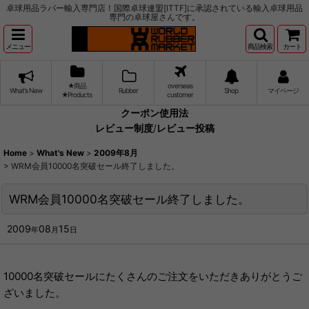
卓球用品ラバー輸入専門店！国際卓球連盟[ITTF]に承認されている輸入卓球用品
専門の卓球屋さんです。
メニュー
商品検索
カート
★商品
overseas
What's New
Rubber
Shop
マイページ
★Products
customer
クーポン使用法
レビュー制度
/
レビュー投稿
Home
>
What's New
>
2009年8月
>
WRM会員10000名突破セール終了しました。
WRM会員10000名突破セール終了しました。
2009
08
15
年
月
日
10000名突破セールにたくさんのご注文をいただきありがとうご
ざいました。