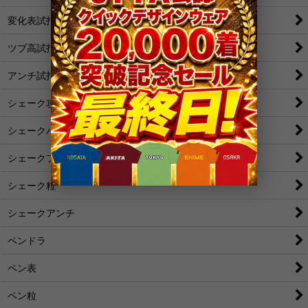
変化表試打
ツブ高試打
アンチ試打
シェーク攻撃
シェークバック表
シェークフォア表
シェーク粒
シェークアンチ
ペンドラ
ペン表
ペン粒