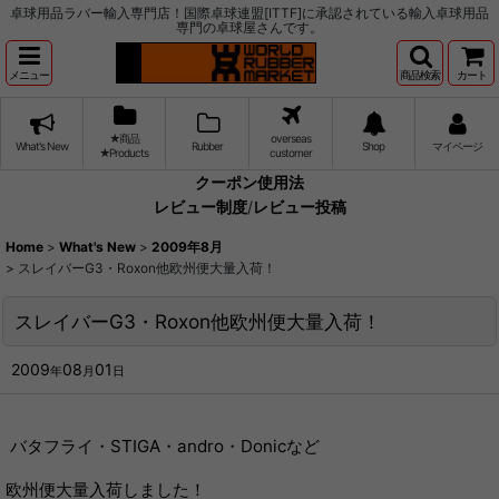
卓球用品ラバー輸入専門店！国際卓球連盟[ITTF]に承認されている輸入卓球用品
専門の卓球屋さんです。
メニュー
商品検索
カート
★商品
overseas
What's New
Rubber
Shop
マイページ
★Products
customer
クーポン使用法
レビュー制度
/
レビュー投稿
Home
>
What's New
>
2009年8月
>
スレイバーG3・Roxon他欧州便大量入荷！
スレイバーG3・Roxon他欧州便大量入荷！
2009
08
01
年
月
日
バタフライ・STIGA・andro・Donicなど
欧州便大量入荷しました！