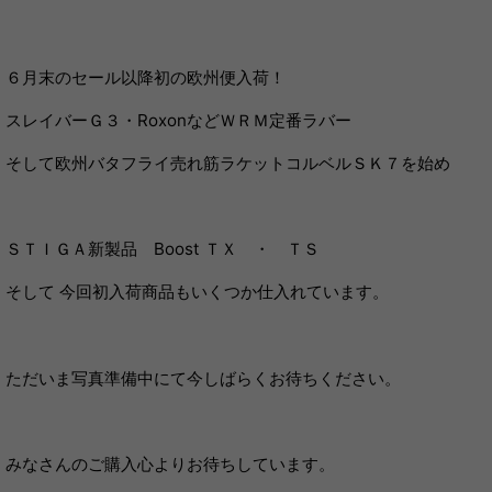
６月末のセール以降初の欧州便入荷！
スレイバーＧ３・RoxonなどＷＲＭ定番ラバー
そして欧州バタフライ売れ筋ラケットコルベルＳＫ７を始め
ＳＴＩＧＡ新製品 Boost ＴＸ ・ ＴＳ
そして 今回初入荷商品もいくつか仕入れています。
ただいま写真準備中にて今しばらくお待ちください。
みなさんのご購入心よりお待ちしています。