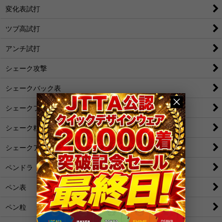
変化表試打
ツブ高試打
アンチ試打
シェーク攻撃
シェークバック表
シェークフォア表
シェーク粒
シェークアンチ
ペンドラ
ペン表
ペン粒