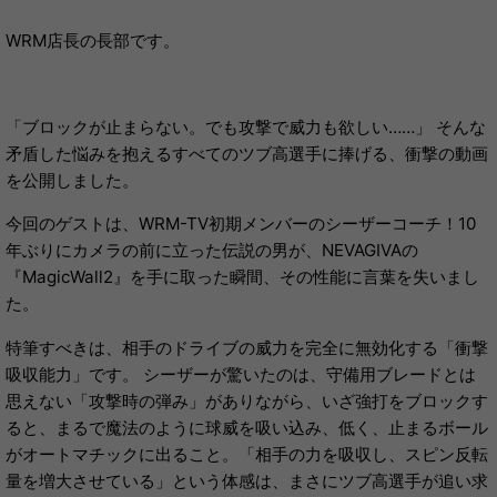
WRM店長の長部です。
「ブロックが止まらない。でも攻撃で威力も欲しい……」 そんな
矛盾した悩みを抱えるすべてのツブ高選手に捧げる、衝撃の動画
を公開しました。
今回のゲストは、WRM-TV初期メンバーのシーザーコーチ！10
年ぶりにカメラの前に立った伝説の男が、NEVAGIVAの
『MagicWall2』を手に取った瞬間、その性能に言葉を失いまし
た。
特筆すべきは、相手のドライブの威力を完全に無効化する「衝撃
吸収能力」です。 シーザーが驚いたのは、守備用ブレードとは
思えない「攻撃時の弾み」がありながら、いざ強打をブロックす
ると、まるで魔法のように球威を吸い込み、低く、止まるボール
がオートマチックに出ること。「相手の力を吸収し、スピン反転
量を増大させている」という体感は、まさにツブ高選手が追い求