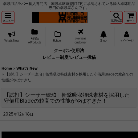
卓球用品ラバー輸入専門店！国際卓球連盟[ITTF]に承認されている輸入卓球用品
専門の卓球屋さんです。
メニュー
商品検索
カート
★商品
overseas
What's New
Rubber
Shop
マイページ
★Products
customer
クーポン使用法
レビュー制度
/
レビュー投稿
Home
>
What's New
>
【試打】シーザー琥珀｜衝撃吸収特殊素材を採用した守備用Bladeの粒高での
性能がやばすぎた！
【試打】シーザー琥珀｜衝撃吸収特殊素材を採用した
守備用Bladeの粒高での性能がやばすぎた！
2025
12
18
年
月
日