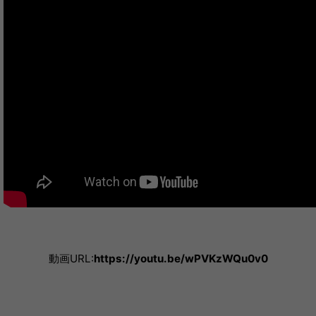
動画URL:
https://youtu.be/wPVKzWQu0v0