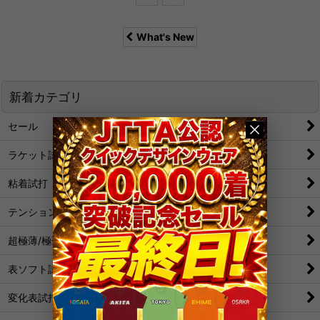
What's New
新着カテゴリ
セール
ラケット試打
粘着試打
テンション試打
超極薄/極薄試打
表ソフト試打
変化表試打