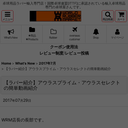
卓球用品ラバー輸入専門店！国際卓球連盟[ITTF]に承認されている輸入卓球用品
専門の卓球屋さんです。
メニュー
商品検索
カート
★商品
overseas
What's New
Rubber
Shop
マイページ
★Products
customer
クーポン使用法
レビュー制度
/
レビュー投稿
Home
>
What's New
>
2017年7月
>
【ラバー紹介】アウラスプライム・アウラスセレクトの簡単動画紹介
【ラバー紹介】アウラスプライム・アウラスセレクト
の簡単動画紹介
2017
07
29
年
月
日
WRM店長の長部です。