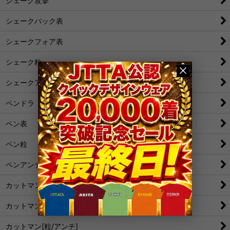
シェーク攻撃
シェークバック表
シェークフォア表
シェーク粒
シェークアンチ
ペンドラ
ペン表
ペン粒
ペンアンチ
カットマン[裏]
カットマン[表/変化表]
カットマン[粒/アンチ]