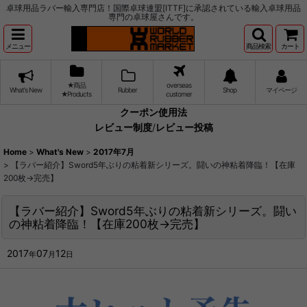
卓球用品ラバー輸入専門店！国際卓球連盟[ITTF]に承認されている輸入卓球用品
専門の卓球屋さんです。
メニュー
商品検索
カート
★商品
overseas
What's New
Rubber
Shop
マイページ
★Products
customer
クーポン使用法
レビュー制度
/
レビュー投稿
Home
>
What's New
>
2017年7月
>
【ラバー紹介】Sword5年ぶりの粘着新シリーズ。闘いの神粘着降臨！【在庫
200枚→完売】
【ラバー紹介】Sword5年ぶりの粘着新シリーズ。闘い
の神粘着降臨！【在庫200枚→完売】
2017
07
12
年
月
日