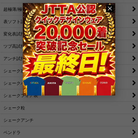
超極薄/極薄試打
表ソフト試打
変化表試打
ツブ高試打
アンチ試打
シェーク攻撃
シェークバック表
シェークフォア表
シェーク粒
シェークアンチ
ペンドラ