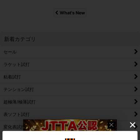
What's New
新着カテゴリ
セール
ラケット試打
粘着試打
テンション試打
超極薄/極薄試打
表ソフト試打
変化表試打
ツブ高試打