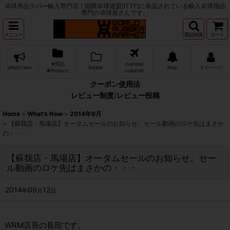
卓球用品ラバー輸入専門店！国際卓球連盟[ITTF]に承認されている輸入卓球用品
専門の卓球屋さんです。
メニュー
商品検索
カート
★商品
overseas
What's New
Rubber
Shop
マイページ
★Products
customer
クーポン使用法
レビュー制度
/
レビュー投稿
Home
>
What's New
>
2014年9月
>
【蘇我店・馬場店】オータムセールのお知らせ。セール動画のロケ先はまさか
の・・・
【蘇我店・馬場店】オータムセールのお知らせ。セー
ル動画のロケ先はまさかの・・・
2014
09
12
年
月
日
WRM店長の長部です。