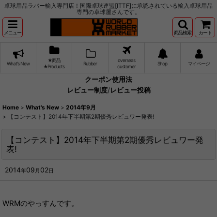
卓球用品ラバー輸入専門店！国際卓球連盟[ITTF]に承認されている輸入卓球用品
専門の卓球屋さんです。
メニュー
商品検索
カート
★商品
overseas
What's New
Rubber
Shop
マイページ
★Products
customer
クーポン使用法
レビュー制度
/
レビュー投稿
Home
>
What's New
>
2014年9月
>
【コンテスト】2014年下半期第2期優秀レビュワー発表!
【コンテスト】2014年下半期第2期優秀レビュワー発
表!
2014
09
02
年
月
日
WRMのやっすんです。