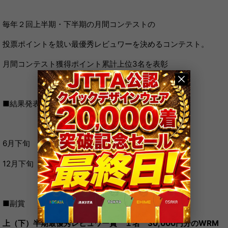
毎年２回上半期・下半期の月間コンテストの
投票ポイントを競い最優秀レビュワーを決めるコンテスト。
月間コンテスト獲得ポイント累計上位3名を表彰
■結果発表
6月下旬
12月下旬
■副賞
上（下）半期最優秀レビュワー賞 １名 30,000円分のWRM