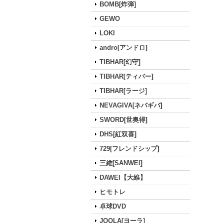
BOMB[炸弾]
GEWO
LOKI
andro[アンドロ]
TIBHAR[幻守]
TIBHAR[ティバー]
TIBHAR[ラージ]
NEVAGIVA[ネバギバ]
SWORD[世奥得]
DHS[紅双喜]
729[フレンドシップ]
三維[SANWEI]
DAWEI【大維】
ヒモトレ
卓球DVD
JOOLA[ヨーラ]