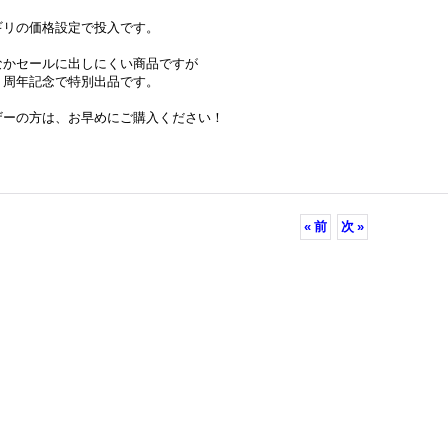
ギリの価格設定で投入です。
なかセールに出しにくい商品ですが
７周年記念で特別出品です。
ザーの方は、お早めにご購入ください！
«
前
次
»