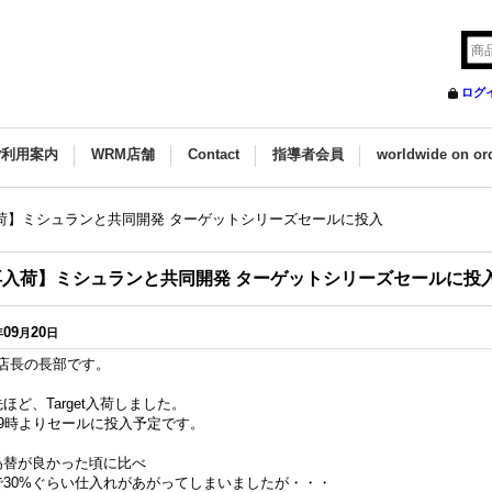
ログ
ご利用案内
WRM店舗
Contact
指導者会員
worldwide on or
荷】ミシュランと共同開発 ターゲットシリーズセールに投入
再入荷】ミシュランと共同開発 ターゲットシリーズセールに投
09
20
年
月
日
M店長の長部です。
ほど、Target入荷しました。
19時よりセールに投入予定です。
為替が良かった頃に比べ
で30%ぐらい仕入れがあがってしまいましたが・・・