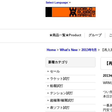
Select Language
▼
★商品一覧★Product
グループ
Home
>
What's New
>
2013年9月
>
【再入
新着カテゴリ
【
セール
2013
ラケット試打
WR
粘着試打
つい先
テンション試打
本日
超極薄/極薄試打
一番
表ソフト試打
円安