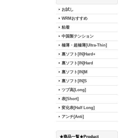
お試し
WRMおすすめ
粘着
中国製テンション
極薄・超極薄[Ultra-Thin]
裏ソフト[IN]Hard+
裏ソフト[IN]Hard
裏ソフト[IN]M
裏ソフト[IN]S
ツブ高[Long]
表[Short]
変化表[Half Long]
アンチ[Anti]
★商品一覧★Product