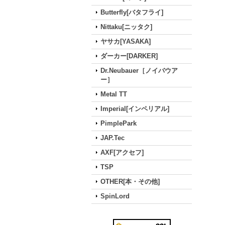
Butterfly[バタフライ]
Nittaku[ニッタク]
ヤサカ[YASAKA]
ダーカー[DARKER]
Dr.Neubauer［ノイバウア
ー］
Metal TT
Imperial[インペリアル]
PimplePark
JAP.Tec
AXF[アクセフ]
TSP
OTHER[本・その他]
SpinLord