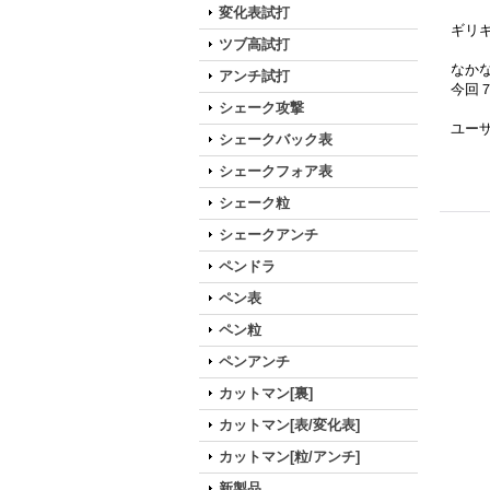
変化表試打
ギリ
ツブ高試打
なか
アンチ試打
今回
シェーク攻撃
ユー
シェークバック表
シェークフォア表
シェーク粒
シェークアンチ
ペンドラ
ペン表
ペン粒
ペンアンチ
カットマン[裏]
カットマン[表/変化表]
カットマン[粒/アンチ]
新製品