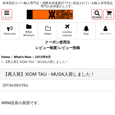
卓球用品ラバー輸入専門店！国際卓球連盟[ITTF]に承認されている輸入卓球用品
専門の卓球屋さんです。
メニュー
商品検索
カート
★商品
overseas
What's New
Rubber
Shop
マイページ
★Products
customer
クーポン使用法
レビュー制度
/
レビュー投稿
Home
>
What's New
>
2013年9月
>
【再入荷】XIOM TAU・MUSA入荷しました！
【再入荷】XIOM TAU・MUSA入荷しました！
2013
09
19
年
月
日
WRM店長の長部です。