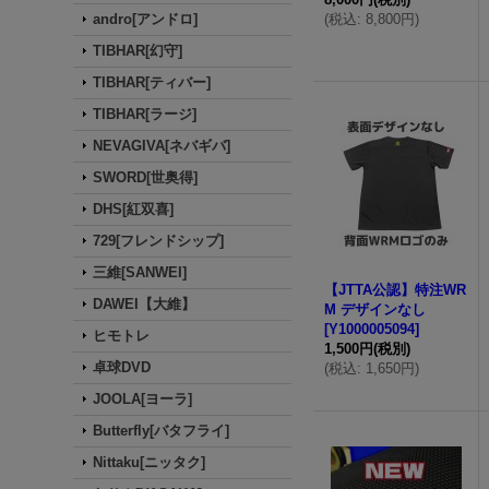
andro[アンドロ]
(
税込
:
8,800円
)
TIBHAR[幻守]
TIBHAR[ティバー]
TIBHAR[ラージ]
NEVAGIVA[ネバギバ]
SWORD[世奥得]
DHS[紅双喜]
729[フレンドシップ]
三維[SANWEI]
【JTTA公認】特注WR
DAWEI【大維】
M デザインなし
[
Y1000005094
]
ヒモトレ
1,500円
(税別)
卓球DVD
(
税込
:
1,650円
)
JOOLA[ヨーラ]
Butterfly[バタフライ]
Nittaku[ニッタク]