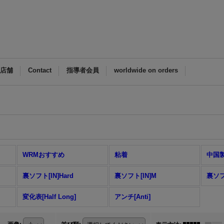
M店舗
Contact
指導者会員
worldwide on orders
WRMおすすめ
粘着
中国
裏ソフト[IN]Hard
裏ソフト[IN]M
裏ソフ
変化表[Half Long]
アンチ[Anti]