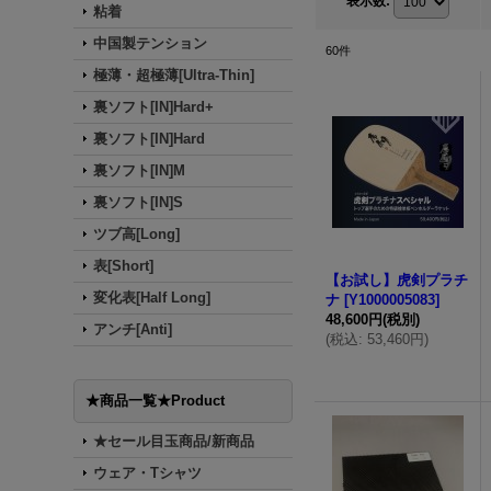
表示数
:
粘着
中国製テンション
60
件
極薄・超極薄[Ultra-Thin]
裏ソフト[IN]Hard+
裏ソフト[IN]Hard
裏ソフト[IN]M
裏ソフト[IN]S
ツブ高[Long]
表[Short]
【お試し】虎剣プラチ
変化表[Half Long]
ナ
[
Y1000005083
]
48,600円
(税別)
アンチ[Anti]
(
税込
:
53,460円
)
★商品一覧★Product
★セール目玉商品/新商品
ウェア・Tシャツ