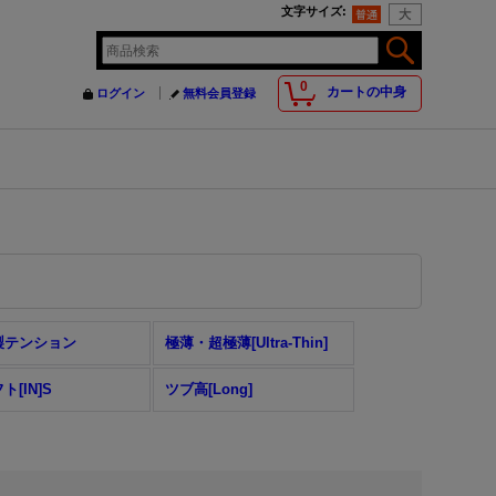
文字サイズ
:
0
カートの中身
ログイン
無料会員登録
製テンション
極薄・超極薄[Ultra-Thin]
ト[IN]S
ツブ高[Long]