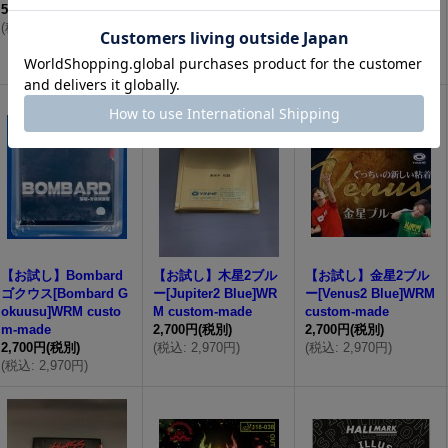
5,800円
(税別)
5,800円
(税別)
5,200円
(税別)
(
税込
:
6,380円
)
(
税込
:
6,380円
)
(
税込
:
5,720円
)
【お試し】Bombard
【お試し】木星2ブル
【お試し】金星2ブル
ゴクウス[Bombard G
ー[Jupiter2 Blue]WR
ー[Venus2 Blue]WRM
okuusu]WRM custo
M custom-made
custom-made
m-made
2,700円
(税別)
2,700円
(税別)
2,700円
(税別)
(
税込
:
2,970円
)
(
税込
:
2,970円
)
(
税込
:
2,970円
)