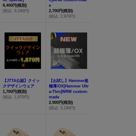
8,400円
(税別)
e
(
税込
:
9,240円
)
2,700円
(税別)
(
税込
:
2,970円
)
【JTTA公認】クイッ
【お試し】Hammer超
クデザインウェア
極薄/OX[Hammer Ultr
1,700円
(税別)
a-Thin]WRM custom-
(
税込
:
1,870円
)
made
2,900円
(税別)
(
税込
:
3,190円
)