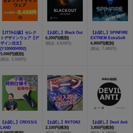
【JTTA公認】セレク
【お試し】Black Out
【お試し】SPINFIRE
トデザインウェア【デ
6,200円
(税別)
EXTREM ExtraSoft
ザイン注文】
(
税込
:
6,820円
)
6,800円
(税別)
[
Y1000004992
]
(
税込
:
7,480円
)
5,000円
(税別)
(
税込
:
5,500円
)
【お試し】CROSSiS
【お試し】RXTON3
【お試し】Devil Anti
LAND
2,100円
(税別)
3,800円
(税別)
9,000円
(税別)
(
税込
:
2,310円
)
(
税込
:
4,180円
)