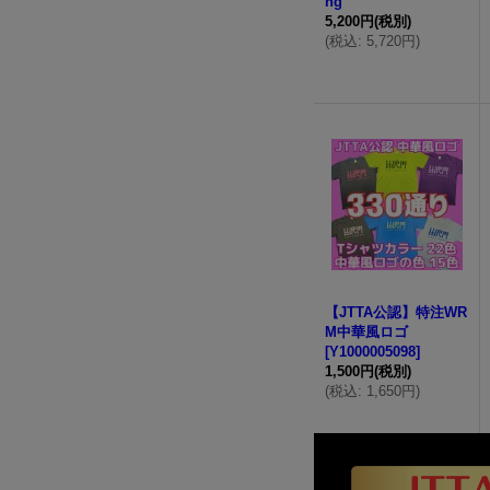
ng
5,200円
(税別)
(
税込
:
5,720円
)
【JTTA公認】特注WR
M中華風ロゴ
[
Y1000005098
]
1,500円
(税別)
(
税込
:
1,650円
)