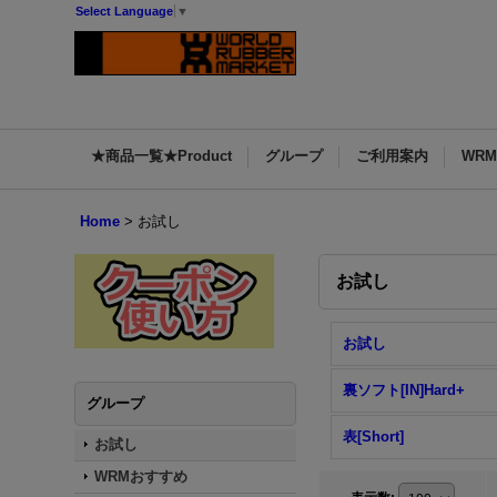
Select Language
▼
★商品一覧★Product
グループ
ご利用案内
WR
Home
>
お試し
お試し
お試し
裏ソフト[IN]Hard+
グループ
表[Short]
お試し
WRMおすすめ