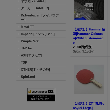
ヤサカ[YASAKA]
ダーカー[DARKER]
Dr.Neubauer［ノイバウア
ー］
Metal TT
【お試し】Hammer極
薄[Hammer Gokuus
Imperial[インペリアル]
u]WRM custom-mad
PimplePark
e
2,900円
(税別)
JAP.Tec
(
税込
:
3,190円
)
AXF[アクセフ]
TSP
OTHER[本・その他]
SpinLord
【お試し】幻守9L[Ge
nsyu9 Large]