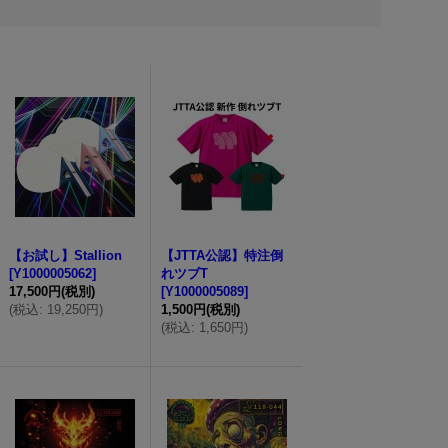
【お試し】Stallion
【JTTA公認】特注倒
[
Y1000005062
]
れツブT
17,500円
(税別)
[
Y1000005089
]
(
税込
:
19,250円
)
1,500円
(税別)
(
税込
:
1,650円
)