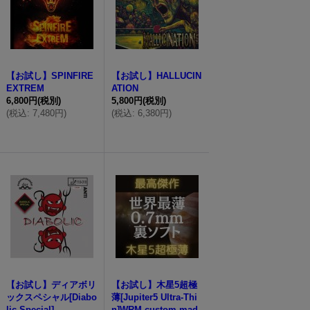
【お試し】SPINFIRE
【お試し】HALLUCIN
EXTREM
ATION
6,800円
(税別)
5,800円
(税別)
(
税込
:
7,480円
)
(
税込
:
6,380円
)
【お試し】ディアボリ
【お試し】木星5超極
ックスペシャル[Diabo
薄[Jupiter5 Ultra-Thi
lic Special]
n]WRM custom-mad