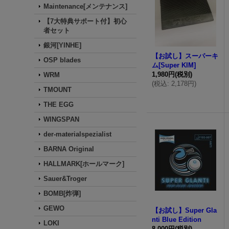
Maintenance[メンテナンス]
【7大特典サポート付】初心
者セット
銀河[YINHE]
【お試し】スーパーキ
OSP blades
ム[Super KIM]
1,980円
(税別)
WRM
(
税込
:
2,178円
)
TMOUNT
THE EGG
WINGSPAN
der-materialspezialist
BARNA Original
HALLMARK[ホールマーク]
Sauer&Troger
BOMB[炸弾]
GEWO
【お試し】Super Gla
nti Blue Edition
LOKI
8,000円
(税別)