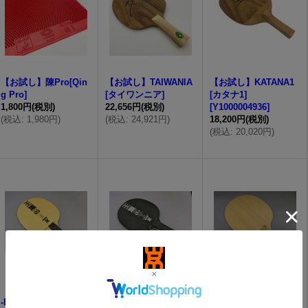
【お試し】陳Pro[Qin
【お試し】TAIWANIA
【お試し】KATANA1
g Pro]
[タイワンニア]
[カタナ1]
1,800円
(税別)
22,656円
(税別)
[
Y1000004936
]
(
税込
:
1,980円
)
(
税込
:
24,921円
)
18,200円
(税別)
(
税込
:
20,020円
)
【お試し】王道03[OH
【お試し】王道04[OH
【お試し】極守2[Gok
-DOU03]
-DOU04]
usyu2]