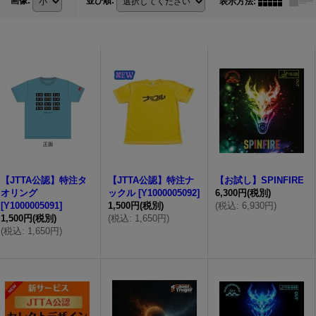
画像
:
並び順
:
表示方法
:
【JTTA公認】特注タ
【JTTA公認】特注ナ
【お試し】SPINFIRE
オリング
ックル
[
Y1000005092
]
6,300円
(税別)
[
Y1000005091
]
1,500円
(税別)
(
税込
:
6,930円
)
1,500円
(税別)
(
税込
:
1,650円
)
(
税込
:
1,650円
)