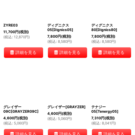
絞り込む
ZYRE03
ディグニクス
ディグニクス
05[Dignics05]
80[Dignics80]
11,700
円
(税別)
7,800
円
(税別)
7,800
円
(税別)
(
税込
:
12,870
円
)
(
税込
:
8,580
円
)
(
税込
:
8,580
円
)
詳細を見る
詳細を見る
詳細を見る
グレイザー
グレイザー[GRAYZER]
テナジー
09C[GRAYZER09C]
05[Tenergy05]
4,600
円
(税別)
4,600
円
(税別)
7,310
円
(税別)
(
税込
:
5,060
円
)
(
税込
:
5,060
円
)
(
税込
:
8,041
円
)
詳細を見る
詳細を見る
詳細を見る