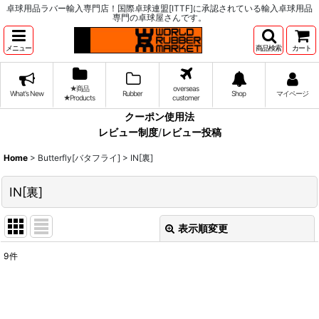
卓球用品ラバー輸入専門店！国際卓球連盟[ITTF]に承認されている輸入卓球用品
専門の卓球屋さんです。
メニュー
商品検索
カート
★商品
overseas
What's New
Rubber
Shop
マイページ
★Products
customer
クーポン使用法
レビュー制度
/
レビュー投稿
Home
>
Butterfly[バタフライ]
>
IN[裏]
IN[裏]
表示順変更
閉じる
9
件
表示数
:
並び順
: