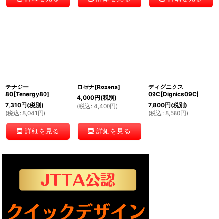
テナジー
ロゼナ[Rozena]
ディグニクス
80[Tenergy80]
09C[Dignics09C]
4,000
円
(税別)
7,310
円
(税別)
7,800
円
(税別)
(
税込
:
4,400
円
)
(
税込
:
8,041
円
)
(
税込
:
8,580
円
)
詳細を見る
詳細を見る