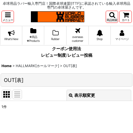
卓球用品ラバー輸入専門店！国際卓球連盟[ITTF]に承認されている輸入卓球用品
専門の卓球屋さんです。
メニュー
商品検索
カート
★商品
overseas
What's New
Rubber
Shop
マイページ
★Products
customer
クーポン使用法
レビュー制度
/
レビュー投稿
Home
>
HALLMARK[ホールマーク]
>
OUT[表]
OUT[表]
表示順変更
閉じる
1
件
表示数
:
並び順
: