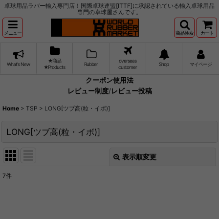
卓球用品ラバー輸入専門店！国際卓球連盟[ITTF]に承認されている輸入卓球用品
専門の卓球屋さんです。
メニュー
商品検索
カート
★商品
overseas
What's New
Rubber
Shop
マイページ
★Products
customer
クーポン使用法
レビュー制度
/
レビュー投稿
Home
>
TSP
>
LONG[ツブ高(粒・イボ)]
LONG[ツブ高(粒・イボ)]
表示順変更
閉じる
7
件
表示数
:
並び順
: