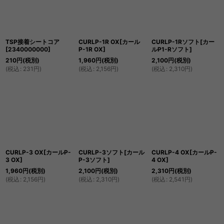
絞り込む
TSP接着シートコア
CURLP-1R OX[カール
CURLP-1Rソフト[カー
[
2340000000
]
P-1R OX]
ルP1-Rソフト]
210
円
(税別)
1,960
円
(税別)
2,100
円
(税別)
(
税込
:
231
円
)
(
税込
:
2,156
円
)
(
税込
:
2,310
円
)
CURLP-3 OX[カールP-
CURLP-3ソフト[カール
CURLP-4 OX[カールP-
3 OX]
P-3ソフト]
4 OX]
1,960
円
(税別)
2,100
円
(税別)
2,310
円
(税別)
(
税込
:
2,156
円
)
(
税込
:
2,310
円
)
(
税込
:
2,541
円
)