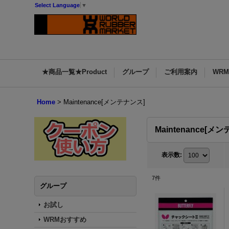
Select Language
▼
★商品一覧★Product
グループ
ご利用案内
WR
Home
>
Maintenance[メンテナンス]
Maintenance[メ
表示数
:
7
件
グループ
お試し
WRMおすすめ