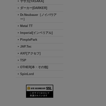
ヤサカ[YASAKA]
ダーカー[DARKER]
Dr.Neubauer［ノイバウア
ー］
Metal TT
Imperial[インペリアル]
PimplePark
JAP.Tec
AXF[アクセフ]
TSP
OTHER[本・その他]
SpinLord