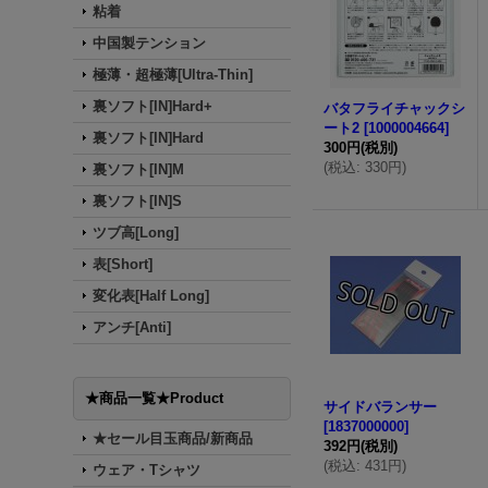
粘着
中国製テンション
極薄・超極薄[Ultra-Thin]
裏ソフト[IN]Hard+
バタフライチャックシ
ート2
[
1000004664
]
裏ソフト[IN]Hard
300円
(税別)
(
税込
:
330円
)
裏ソフト[IN]M
裏ソフト[IN]S
ツブ高[Long]
表[Short]
変化表[Half Long]
アンチ[Anti]
★商品一覧★Product
サイドバランサー
[
1837000000
]
★セール目玉商品/新商品
392円
(税別)
(
税込
:
431円
)
ウェア・Tシャツ