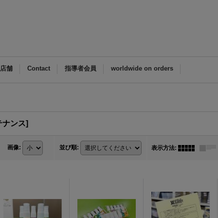
M店舗
Contact
指導者会員
worldwide on orders
ンテナンス]
画像
:
並び順
:
表示方法
: