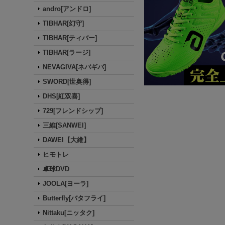
andro[アンドロ]
TIBHAR[幻守]
TIBHAR[ティバー]
TIBHAR[ラージ]
NEVAGIVA[ネバギバ]
SWORD[世奥得]
DHS[紅双喜]
729[フレンドシップ]
三維[SANWEI]
DAWEI【大維】
ヒモトレ
卓球DVD
JOOLA[ヨーラ]
Butterfly[バタフライ]
Nittaku[ニッタク]