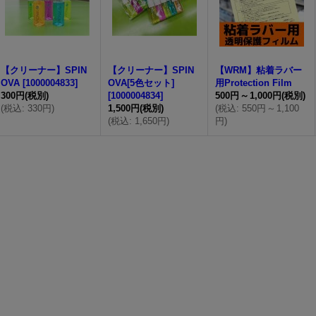
【クリーナー】SPIN
【クリーナー】SPIN
【WRM】粘着ラバー
OVA
[
1000004833
]
OVA[5色セット]
用Protection Film
300円
(税別)
[
1000004834
]
500円
～
1,000円
(税別)
(
税込
:
330円
)
1,500円
(税別)
(
税込
:
550円
～
1,100
(
税込
:
1,650円
)
円
)