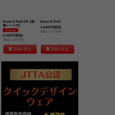
絞り込む
Grass D.TecS GS【接
Grass D.TecS
着シート付】
4,840
円
(税別)
(
税込
:
5,324
円
)
5,160
円
(税別)
(
税込
:
5,676
円
)
詳細を見る
詳細を見る