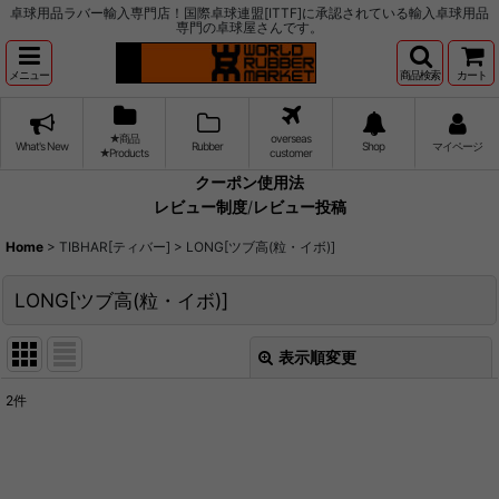
卓球用品ラバー輸入専門店！国際卓球連盟[ITTF]に承認されている輸入卓球用品
専門の卓球屋さんです。
メニュー
商品検索
カート
★商品
overseas
What's New
Rubber
Shop
マイページ
★Products
customer
クーポン使用法
レビュー制度
/
レビュー投稿
Home
>
TIBHAR[ティバー]
>
LONG[ツブ高(粒・イボ)]
LONG[ツブ高(粒・イボ)]
表示順変更
閉じる
2
件
表示数
:
並び順
: