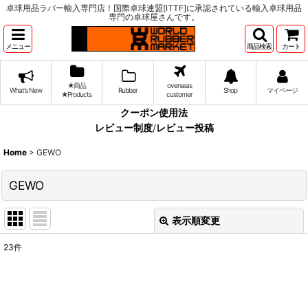
卓球用品ラバー輸入専門店！国際卓球連盟[ITTF]に承認されている輸入卓球用品
専門の卓球屋さんです。
メニュー
商品検索
カート
★商品
overseas
What's New
Rubber
Shop
マイページ
★Products
customer
クーポン使用法
レビュー制度
/
レビュー投稿
Home
>
GEWO
GEWO
表示順変更
閉じる
23
件
表示数
:
並び順
: