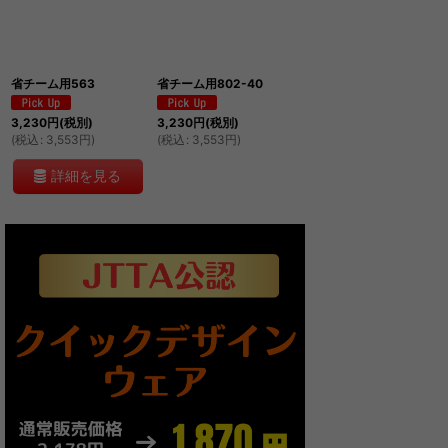
並び順
:
省チーム用563
省チーム用802-40
絞り込む
3,230
円
(税別)
3,230
円
(税別)
(
税込
:
3,553
円
)
(
税込
:
3,553
円
)
詳細を見る