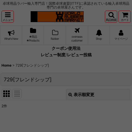
卓球用品ラバー輸入専門店！国際卓球連盟[ITTF]に承認されている輸入卓球用品
専門の卓球屋さんです。
メニュー
商品検索
カート
★商品
overseas
What's New
Rubber
Shop
マイページ
★Products
customer
クーポン使用法
レビュー制度
/
レビュー投稿
Home
>
729[フレンドシップ]
729[フレンドシップ]
表示順変更
閉じる
2
件
サブカテゴリ
:
表示数
: