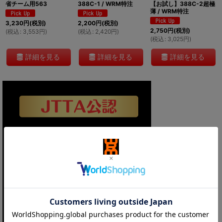
省チーム用563
388C-1 / WRM特注
【お試し】388C-2超極
薄 / WRM特注
3,230
円
(税別)
2,200
円
(税別)
2,750
円
(税別)
(
税込
:
3,553
円
)
(
税込
:
2,420
円
)
(
税込
:
3,025
円
)
詳細を見る
詳細を見る
詳細を見る