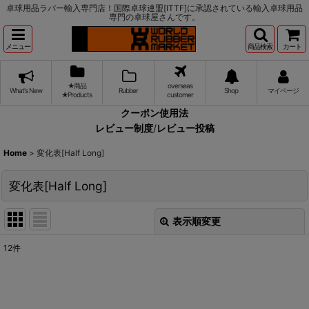
卓球用品ラバー輸入専門店！国際卓球連盟[ITTF]に承認されている輸入卓球用品
専門の卓球屋さんです。
メニュー
商品検索
カート
★商品
overseas
What's New
Rubber
Shop
マイページ
★Products
customer
クーポン使用法
レビュー制度
/
レビュー投稿
Home
>
変化表[Half Long]
変化表[Half Long]
表示順変更
閉じる
12
件
表示数
:
並び順
: