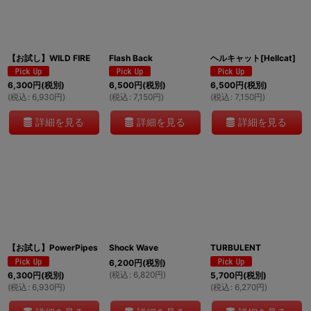
絞り込む
【お試し】WILD FIRE
Flash Back
ヘルキャット[Hellcat]
6,300
円
(税別)
6,500
円
(税別)
6,500
円
(税別)
(
税込
:
6,930
円
)
(
税込
:
7,150
円
)
(
税込
:
7,150
円
)
詳細を見る
詳細を見る
詳細を見る
【お試し】PowerPipes
Shock Wave
TURBULENT
6,200
円
(税別)
(
税込
:
6,820
円
)
6,300
円
(税別)
5,700
円
(税別)
(
税込
:
6,930
円
)
(
税込
:
6,270
円
)