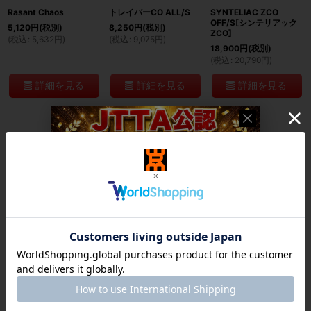
Rasant Chaos
トレイバーCO ALL/S
SYNTELIAC ZCO
OFF/S[シンテリアック
5,120
円
(税別)
8,250
円
(税別)
ZCO]
(
税込
:
5,632
円
)
(
税込
:
9,075
円
)
18,900
円
(税別)
(
税込
:
20,790
円
)
詳細を見る
詳細を見る
詳細を見る
SYNTELIAC VCI
和の極蒼[Wanokiwami
和の極煉[Wanokiwami
OFF[シンテリアック
Ao]
Ren]
VCI]
12,600
円
(税別)
14,700
円
(税別)
16,800
円
(税別)
(
税込
:
13,860
円
)
(
税込
:
16,170
円
)
(
税込
:
18,480
円
)
詳細を見る
詳細を見る
詳細を見る