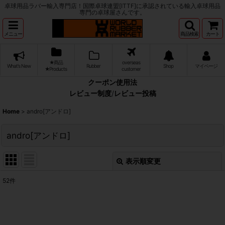
卓球用品ラバー輸入専門店！国際卓球連盟[ITTF]に承認されている輸入卓球用品
専門の卓球屋さんです。
メニュー
商品検索
カート
★商品
overseas
What's New
Rubber
Shop
マイページ
★Products
customer
クーポン使用法
レビュー制度
/
レビュー投稿
Home
>
andro[アンドロ]
andro[アンドロ]
表示順変更
閉じる
52
件
サブカテゴリ
:
表示数
: