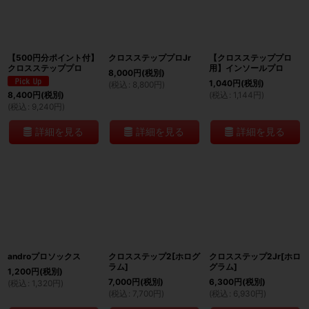
並び順
:
【500円分ポイント付】
クロスステッププロJr
【クロスステッププロ
絞り込む
クロスステッププロ
用】インソールプロ
8,000
円
(税別)
1,040
円
(税別)
(
税込
:
8,800
円
)
(
税込
:
1,144
円
)
8,400
円
(税別)
(
税込
:
9,240
円
)
詳細を見る
詳細を見る
詳細を見る
androプロソックス
クロスステップ2[ホログ
クロスステップ2Jr[ホロ
ラム]
グラム]
1,200
円
(税別)
7,000
円
(税別)
6,300
円
(税別)
(
税込
:
1,320
円
)
(
税込
:
7,700
円
)
(
税込
:
6,930
円
)