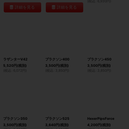
(
税込
:
6,930
円
)
詳細を見る
詳細を見る
ラザンターV42
プラクソン400
プラクソン450
5,520
円
(税別)
3,500
円
(税別)
3,500
円
(税別)
(
税込
:
6,072
円
)
(
税込
:
3,850
円
)
(
税込
:
3,850
円
)
プラクソン350
プラクソン525
HexerPipsForce
3,500
円
(税別)
3,640
円
(税別)
4,200
円
(税別)