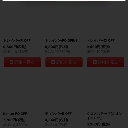
トレイバーFI OFF
トレイバーFO OFF/S
トレイバーCI OFF
9,800
円
(税別)
9,800
円
(税別)
9,800
円
(税別)
(
税込
:
10,780
円
)
(
税込
:
10,780
円
)
(
税込
:
10,780
円
)
詳細を見る
詳細を見る
詳細を見る
Kanter FO OFF
ティンバー5 OFF
クロスステップ[ネオン
イエロー]
7,700
円
(税別)
4,340
円
(税別)
6,300
円
(税別)
(
税込
:
8,470
円
)
(
税込
:
4,774
円
)