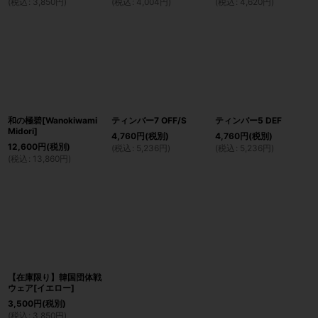
(
税込
:
3,850
円
)
(
税込
:
4,004
円
)
(
税込
:
4,620
円
)
和の極碧[Wanokiwami
ティンバー7 OFF/S
ティンバー5 DEF
Midori]
4,760
円
(税別)
4,760
円
(税別)
12,600
円
(税別)
(
税込
:
5,236
円
)
(
税込
:
5,236
円
)
(
税込
:
13,860
円
)
【在庫限り】韓国団体戦
ウェア[イエロー]
3,500
円
(税別)
(
税込
:
3,850
円
)