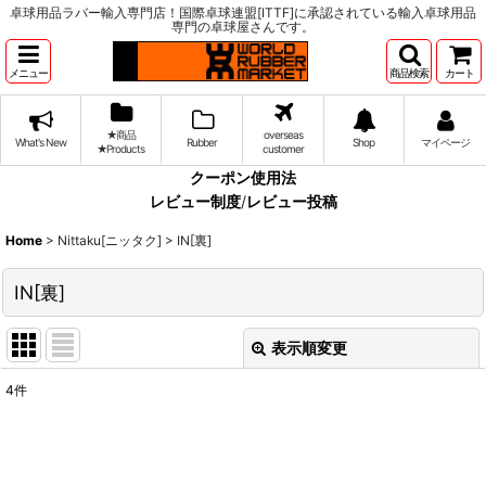
卓球用品ラバー輸入専門店！国際卓球連盟[ITTF]に承認されている輸入卓球用品
専門の卓球屋さんです。
メニュー
商品検索
カート
★商品
overseas
What's New
Rubber
Shop
マイページ
★Products
customer
クーポン使用法
レビュー制度
/
レビュー投稿
Home
>
Nittaku[ニッタク]
>
IN[裏]
IN[裏]
表示順変更
閉じる
4
件
表示数
:
並び順
: