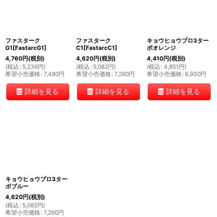
絞り込む
ファスターク
ファスターク
キョウヒョウプロ3ター
G1[FastarcG1]
C1[FastarcC1]
ボオレンジ
4,760
円
(税別)
4,620
円
(税別)
4,410
円
(税別)
(
税込
:
5,236
円
)
(
税込
:
5,082
円
)
(
税込
:
4,851
円
)
希望小売価格
:
7,480
円
希望小売価格
:
7,260
円
希望小売価格
:
6,930
円
詳細を見る
詳細を見る
詳細を見る
キョウヒョウプロ3ター
ボブルー
4,620
円
(税別)
(
税込
:
5,082
円
)
希望小売価格
:
7,260
円