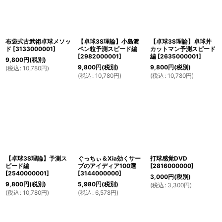
表示数
:
並び順
:
布袋式古武術卓球メソッ
【卓球3S理論】小島渡
【卓球3S理論】卓球丼
ド
[
3133000001
]
ペン粒予測スピード編
カットマン予測スピード
[
2982000001
]
編
[
2635000001
]
絞り込む
9,800
円
(税別)
9,800
円
(税別)
9,800
円
(税別)
(
税込
:
10,780
円
)
(
税込
:
10,780
円
)
(
税込
:
10,780
円
)
【卓球3S理論】予測ス
ぐっちぃ＆Xia効くサー
打球感覚DVD
ピード編
ブのアイディア100選
[
2816000000
]
[
2540000001
]
[
3144000000
]
3,000
円
(税別)
9,800
円
(税別)
5,980
円
(税別)
(
税込
:
3,300
円
)
(
税込
:
10,780
円
)
(
税込
:
6,578
円
)