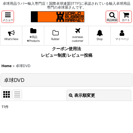
卓球用品ラバー輸入専門店！国際卓球連盟[ITTF]に承認されている輸入卓球用品
専門の卓球屋さんです。
メニュー
商品検索
カート
★商品
overseas
What's New
Rubber
Shop
マイページ
★Products
customer
クーポン使用法
レビュー制度
/
レビュー投稿
Home
>
卓球DVD
卓球DVD
表示順変更
閉じる
11
件
サブカテゴリ
: