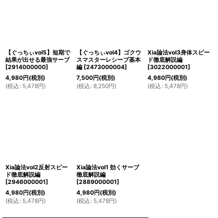
【ぐっちぃvol5】短期で
【ぐっちぃvol4】ゴクウ
Xia論法vol3身体スピー
結果が出せる最強サーブ
スマスターレシーブ基本
ド徹底解説編
[
2914000000
]
編
[
2473000004
]
[
3022000001
]
4,980
円
(税別)
7,500
円
(税別)
4,980
円
(税別)
(
税込
:
5,478
円
)
(
税込
:
8,250
円
)
(
税込
:
5,478
円
)
Xia論法vol2反射スピー
Xia論法vol1 効くサーブ
ド徹底解説編
徹底解説編
[
2946000001
]
[
2889000001
]
4,980
円
(税別)
4,980
円
(税別)
(
税込
:
5,478
円
)
(
税込
:
5,478
円
)