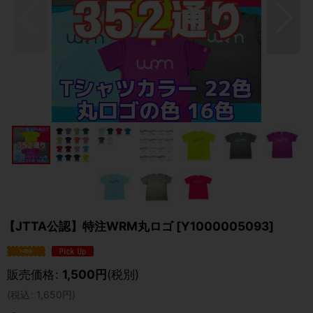
【JTTA公認】特注WRM丸ロゴ
[
Y1000005093
]
販売価格
:
1,500
円
(税別)
(
税込
:
1,650
円
)