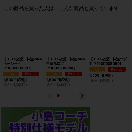
この商品を買った人は、こんな商品も買っています
【JTTA公認】特注WRM
【JTTA公認】特注WRM
【JTTA公認】特注ツブ
ベーシック
中華風ロゴ
T
[
Y1000005090
]
[
Y1000005097
]
[
Y1000005098
]
1,500
円
(税別)
1,500
円
(税別)
1,500
円
(税別)
(
税込
:
1,650
円
)
(
税込
:
1,650
円
)
(
税込
:
1,650
円
)