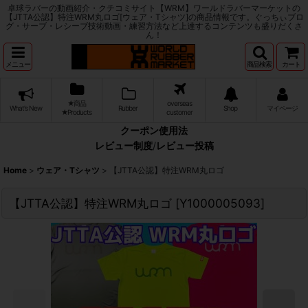
卓球ラバーの動画紹介・クチコミサイト【WRM】ワールドラバーマーケットの
【JTTA公認】特注WRM丸ロゴ[ウェア・Tシャツ]の商品情報です。ぐっちぃブロ
グ・サーブ・レシーブ技術動画・練習方法など上達するコンテンツも盛りだくさ
ん！
メニュー
商品検索
カート
★商品
overseas
What's New
Rubber
Shop
マイページ
★Products
customer
クーポン使用法
レビュー制度
/
レビュー投稿
Home
>
ウェア・Tシャツ
>
【JTTA公認】特注WRM丸ロゴ
【JTTA公認】特注WRM丸ロゴ
[
Y1000005093
]