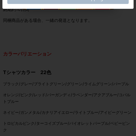
納期約10日間
同梱商品がある場合、一緒の発送となります。
カラーバリエーション
Tシャツカラー 22色
ブラック/
グレー/
ブライトグリーン/
グリーン/
ライムグリーン/
パープル
オレンジ/
ピンク/
レッド/
バーガンディ/
ラベンダー/
アクアブルー/
コバル
トブルー
ネイビー/
ガンメタル/
カナリアイエロー/
ライトブルー/
アイビーグリーン
トロピカルピンク/
ターコイズブルー/
バイオレットパープル/
ベビーピン
ク