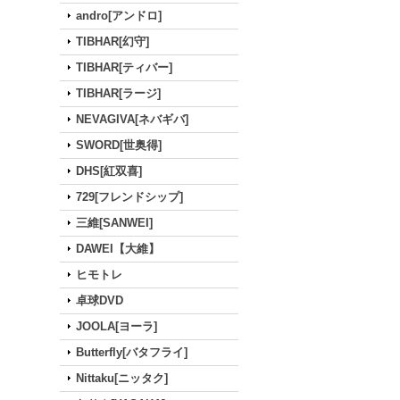
andro[アンドロ]
TIBHAR[幻守]
TIBHAR[ティバー]
TIBHAR[ラージ]
NEVAGIVA[ネバギバ]
SWORD[世奥得]
DHS[紅双喜]
729[フレンドシップ]
三維[SANWEI]
DAWEI【大維】
ヒモトレ
卓球DVD
JOOLA[ヨーラ]
Butterfly[バタフライ]
Nittaku[ニッタク]