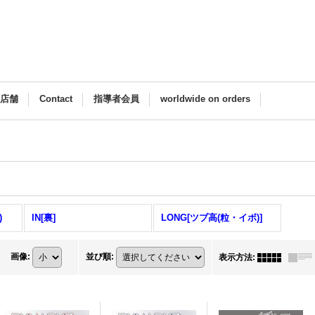
M店舗
Contact
指導者会員
worldwide on orders
)
IN[裏]
LONG[ツブ高(粒・イボ)]
画像
:
並び順
:
表示方法
: