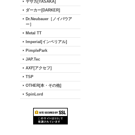
ヤサカ[YASAKA]
ダーカー[DARKER]
Dr.Neubauer［ノイバウア
ー］
Metal TT
Imperial[インペリアル]
PimplePark
JAP.Tec
AXF[アクセフ]
TSP
OTHER[本・その他]
SpinLord