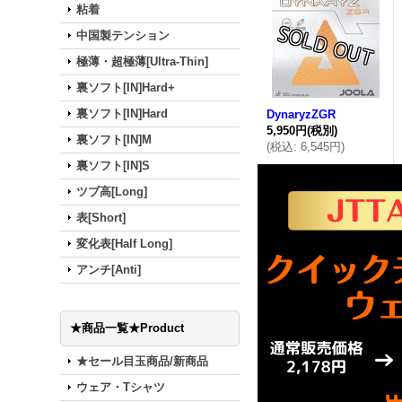
粘着
中国製テンション
極薄・超極薄[Ultra-Thin]
裏ソフト[IN]Hard+
裏ソフト[IN]Hard
DynaryzZGR
5,950円
(税別)
裏ソフト[IN]M
(
税込
:
6,545円
)
裏ソフト[IN]S
ツブ高[Long]
表[Short]
変化表[Half Long]
アンチ[Anti]
★商品一覧★Product
★セール目玉商品/新商品
ウェア・Tシャツ