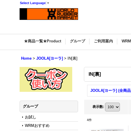
Select Language
▼
★商品一覧★Product
グループ
ご利用案内
WR
Home
>
JOOLA[ヨーラ]
>
IN[裏]
IN[裏]
JOOLA[ヨーラ] (全商品
グループ
表示数
:
お試し
4
件
WRMおすすめ