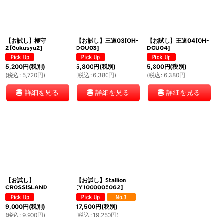
絞り込む
【お試し】極守
【お試し】王道03[OH-
【お試し】王道04[OH-
2[Gokusyu2]
DOU03]
DOU04]
5,200
円
(税別)
5,800
円
(税別)
5,800
円
(税別)
(
税込
:
5,720
円
)
(
税込
:
6,380
円
)
(
税込
:
6,380
円
)
詳細を見る
詳細を見る
詳細を見る
【お試し】
【お試し】Stallion
CROSSiSLAND
[
Y1000005062
]
9,000
円
(税別)
17,500
円
(税別)
(
税込
:
9,900
円
)
(
税込
:
19,250
円
)