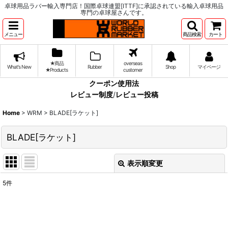
卓球用品ラバー輸入専門店！国際卓球連盟[ITTF]に承認されている輸入卓球用品
専門の卓球屋さんです。
メニュー
商品検索
カート
★商品
overseas
What's New
Rubber
Shop
マイページ
★Products
customer
クーポン使用法
レビュー制度
/
レビュー投稿
Home
>
WRM
>
BLADE[ラケット]
BLADE[ラケット]
表示順変更
閉じる
5
件
表示数
:
並び順
: